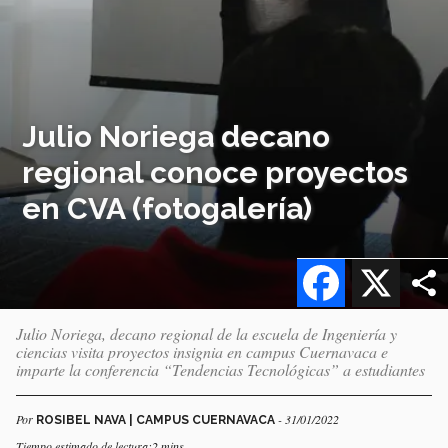
Julio Noriega decano
regional conoce proyectos
en CVA (fotogalería)
Facebook
X
Julio Noriega, decano regional de la escuela de Ingeniería y
ciencias visita proyectos insignia en campus Cuernavaca e
imparte la conferencia “Tendencias Tecnológicas” a estudiantes
Por
- 31/01/2022
ROSIBEL NAVA | CAMPUS CUERNAVACA
Tiempo estimado de lectura:2 mins