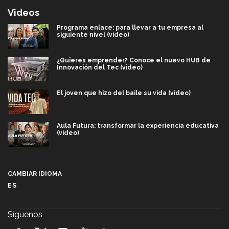
Videos
Programa enlace: para llevar a tu empresa al
siguiente nivel (video)
¿Quieres emprender? Conoce el nuevo HUB de
Innovación del Tec (video)
El joven que hizo del baile su vida (video)
Aula Futura: transformar la experiencia educativa
(video)
Más que un festival cultural: así es la magia de
VIBRART 2026 (video)
CAMBIAR IDIOMA
ES
Javier Guzmán: investigación con impacto social
(video)
Síguenos
¡México, en el top del mundial de robótica FIRST