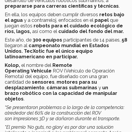
desarrollo de vehículos robóticos submarinos, a
prepararse para carreras científicas y técnicas
.
En ella, los equipos deben cumplir diversos
retos bajo
el agua
y a contrarreloj, enfocados en el
papel
que
juegan estos
robots para el cuidado ecológico de
ríos, lagos,
así como el
cuidado del fondo del mar.
Este año, de
300 equipos
participantes de 14 países,
58
llegaron al
campeonato mundial en Estados
Unidos. TecXotic fue el único equipo
latinoamericano en participar.
Kolop,
el nombre del
Remote
Operating Vehicule
ROV (Vehículo de Operación
Remota) del equipo, fue diseñado con una gran
cantidad de
sensores
,
motores para su
desplazamiento
,
cámaras submarinas
y
un
brazo robótico con la capacidad de manipular
objetos
.
“Se presentaron problemas a lo largo de la competencia:
alrededor del 60% de la construcción del ROV
son impresiones 3D y se dañaron durante el transporte.
"El premio ‘No guts, no glory’ es por dar una solución