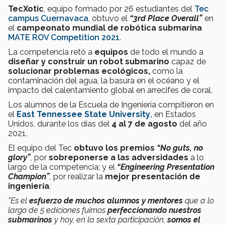
TecXotic
, equipo formado por 26 estudiantes del
Tec
campus Cuernavaca
, obtuvo el
“3rd Place Overall”
en
el
campeonato mundial de robótica submarina
MATE ROV Competition 2021
.
La competencia retó a
equipos
de todo el mundo a
diseñar y construir un robot submarino
capaz de
solucionar problemas ecológicos,
como la
contaminación del agua, la basura en el océano y el
impacto del calentamiento global en arrecifes de coral.
Los alumnos de la Escuela de Ingeniería compitieron en
el
East Tennessee State University
,
en Estados
Unidos, durante los días del
4 al 7 de agosto
del año
2021.
El equipo del Tec
obtuvo los premios
“No guts, no
glory”
,
por
sobreponerse a las adversidades
a lo
largo de la competencia; y el
“Engineering Presentation
Champion”
,
por realizar la
mejor presentación de
ingeniería
.
"Es el
esfuerzo de muchos alumnos y mentores
que a lo
largo de 5 ediciones fuimos
perfeccionando nuestros
submarinos
y hoy, en la sexta participación,
somos el