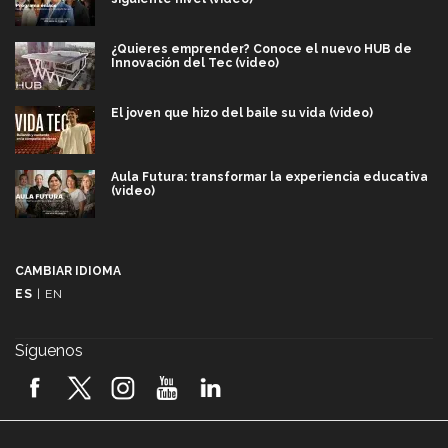
¿Quieres emprender? Conoce el nuevo HUB de
Innovación del Tec (video)
El joven que hizo del baile su vida (video)
Aula Futura: transformar la experiencia educativa
(video)
Más que un festival cultural: así es la magia de
VIBRART 2026 (video)
CAMBIAR IDIOMA
ES
|
EN
Javier Guzmán: investigación con impacto social
(video)
Síguenos
¡México, en el top del mundial de robótica FIRST
2026! (video)
Vida Tec: Pasión, disciplina y básquetbol, con Gael
Adame (video)