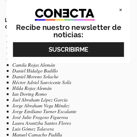
×
Los estudiantes que conformaron el equipo
Recibe nuestro newsletter de
de TecXotic 2021:
noticias:
Aarón Pérez Ontiveros
Alejandro Hidalgo Badillo
Ana Bonavides Aguilar
Bernardo Salgado Dorantes
Brian Ismael Chávez Viveros
Camila Rojas Alemán
Daniel Hidalgo Badillo
Daniel Moreno Solache
Héctor Adriel Sanvicente Solís
Hilda Rojas Alemán
Ian Doring Romo
Jael Abraham López García
Jorge Abraham Vega Méndez
Jorge Emiliano Turner Escalante
José Julio Fragoso Figueroa
Laura Arantzha Santos Flores
Luis Gómez Talavera
Manuel Camacho Padilla