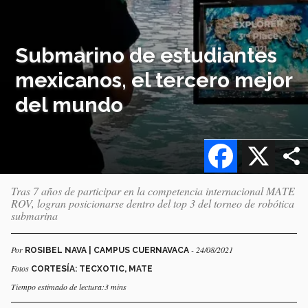
Submarino de estudiantes
mexicanos, el tercero mejor
del mundo
Facebook
X
Tras 7 años de participar en la competencia internacional MATE
ROV, logran posicionarse dentro del top 3 del torneo de robótica
submarina
Por
- 24/08/2021
ROSIBEL NAVA | CAMPUS CUERNAVACA
Fotos
CORTESÍA: TECXOTIC, MATE
Tiempo estimado de lectura:3 mins