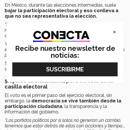
En México, durante las elecciones intermedias, suele
bajar la participación electoral y eso conlleva a
que no sea representativa la elección.
“En los jóvenes está el decidir la forma de gobierno de
×
nuestro país y
ejercer de manera responsable su
ciudadanía”,
expresa Zoraida García.
Y añade:
“Si los jóvenes salen a votar este 6 de junio,
Recibe nuestro newsletter de
establecerán un parteaguas de lo que quizás en un futuro,
noticias:
puede tener un final feliz”.
Si no sabes dónde te toca votar,
ubica tu casilla
en el
sitio del INE.
5. Ejerce tu ciudadanía, pero no sólo en la
casilla electoral
El voto es el primer paso del ejercicio electoral, sin
embargo, la
democracia
se vive también desde la
participación ciudadana
, la transparencia y la
información del gobierno.
“Los partidos políticos por si solos no generan un cambio,
tenemos que estar detrás de ellos con acciones y tiempo....