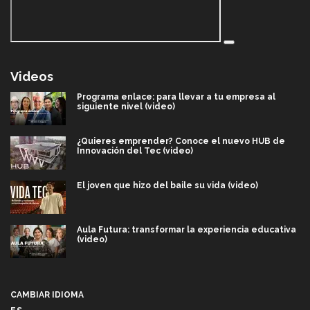
Videos
Programa enlace: para llevar a tu empresa al
siguiente nivel (video)
¿Quieres emprender? Conoce el nuevo HUB de
Innovación del Tec (video)
El joven que hizo del baile su vida (video)
Aula Futura: transformar la experiencia educativa
(video)
Más que un festival cultural: así es la magia de
VIBRART 2026 (video)
CAMBIAR IDIOMA