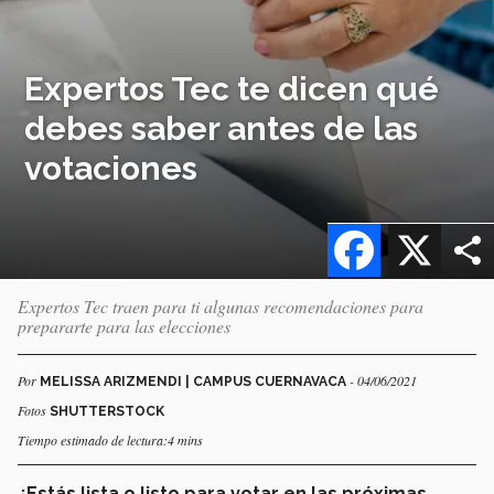
Expertos Tec te dicen qué
debes saber antes de las
votaciones
Facebook
X
Expertos Tec traen para ti algunas recomendaciones para
prepararte para las elecciones
Por
- 04/06/2021
MELISSA ARIZMENDI | CAMPUS CUERNAVACA
Fotos
SHUTTERSTOCK
Tiempo estimado de lectura:4 mins
¿Estás lista o listo para votar en las próximas