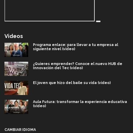
Videos
Programa enlace: para llevar a tu empresa al
siguiente nivel (video)
¿Quieres emprender? Conoce el nuevo HUB de
Innovación del Tec (video)
El joven que hizo del baile su vida (video)
Aula Futura: transformar la experiencia educativa
(video)
Más que un festival cultural: así es la magia de
VIBRART 2026 (video)
CAMBIAR IDIOMA