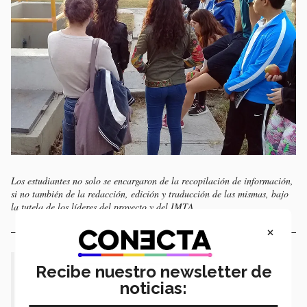
Los estudiantes no solo se encargaron de la recopilación de información,
si no también de la redacción, edición y traducción de las mismas, bajo
la tutela de los líderes del proyecto y del IMTA.
×
“La riqueza del proyecto se encuentra
Recibe nuestro newsletter de
noticias:
cuando los alumnos generan una