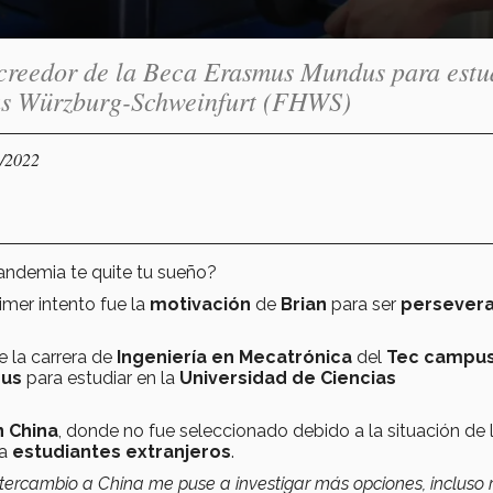
creedor de la Beca Erasmus Mundus para estu
das Würzburg-Schweinfurt (FHWS)
1/2022
pandemia te quite tu sueño?
imer intento fue la
motivación
de
Brian
para ser
persever
 la carrera de
Ingeniería en Mecatrónica
del
Tec campu
dus
para estudiar en
la
Universidad de Ciencias
n China
, donde no fue seleccionado debido a la situación de 
 a
estudiantes extranjeros
.
ntercambio a China me puse a investigar más opciones, incluso 