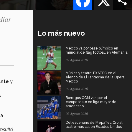
diar
Lo más nuevo
México va por pase olímpico en
mundial de flag football en Alemania
07 Agosto 2026
Música y teatro: EXATEC en el
elenco de El Fantasma de la Ópera
ante
y
México
07 Agosto 2026
s
Borregos CCM van por el
campeonato en liga mayor de
americano
06 Agosto 2026
la
Del escenario de PrepaTec Qro al
teatro musical en Estados Unidos
resultó