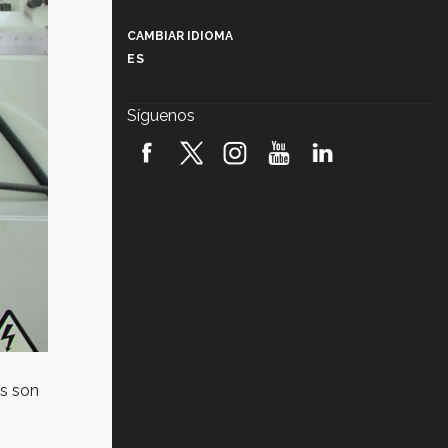
Más que un festival cultural: así es
la magia de VIBRART 2026 (video)
CAMBIAR IDIOMA
ES
Javier Guzmán: investigación con
impacto social (video)
Síguenos
¡México, en el top del mundial de
robótica FIRST 2026! (video)
Vida Tec: Pasión, disciplina y
básquetbol, con Gael Adame
(video)
¿Cómo es el Modelo Educativo
Tec? (video)
Vida Tec: Feminismo e Inteligencia
Artificial, Paola Ricaurte (video)
as son