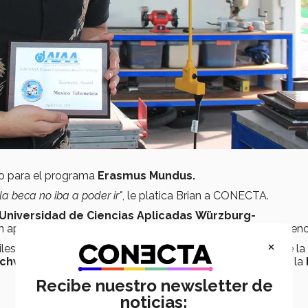
o para el programa
Erasmus Mundus.
la beca no iba a poder ir"
, le platica Brian a CONECTA.
Universidad de Ciencias Aplicadas Würzburg-
n apoyo económico para transporte, alojamiento y manutenc
×
les y las certificaciones que tiene, fueron méritos para que la
Schweinfurt
(FHWS)
y el
Tec de Monterrey
le otorgaran la
Recibe nuestro newsletter de
noticias: