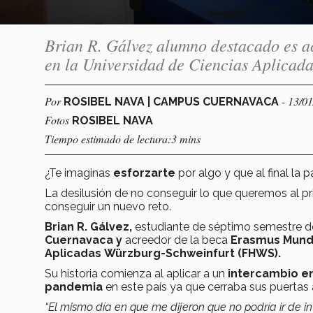
Brian R. Gálvez alumno destacado es a
en la Universidad de Ciencias Aplica
Por
- 13/0
ROSIBEL NAVA | CAMPUS CUERNAVACA
Fotos
ROSIBEL NAVA
Tiempo estimado de lectura:3 mins
¿Te imaginas
esforzarte
por algo y que al final la 
La desilusión de no conseguir lo que queremos al pr
conseguir un nuevo reto.
Brian R. Gálvez,
estudiante de séptimo semestre de
Cuernavaca y
acreedor de la
beca
Erasmus Mun
Aplicadas Würzburg-Schweinfurt (FHWS).
Su historia comienza al aplicar a un
intercambio e
pandemia
en este país ya que cerraba sus puertas
“El mismo día en que me dijeron que no podría ir de i