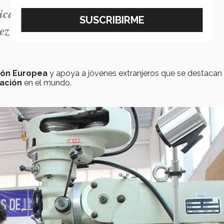
icado y al final tener éxito en algo tan
ez
ión Europea
y apoya a jóvenes extranjeros que se destacan
cación
en el mundo.