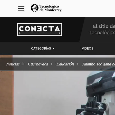
Pasar
navegación
menu
al
principal
contenido
principal
El sitio d
Tecnológic
Menu
CATEGORÍAS
VIDEOS
Comunidad
Noticias
Cuernavaca
Educación
Alumno Tec gana b