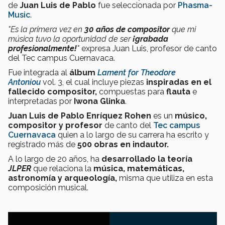
de
Juan Luis de Pablo
fue seleccionada por
Phasma-
Music
.
"Es la primera vez en
30 años de compositor
que mi
música tuvo la oportunidad de ser
¡grabada
profesionalmente!
"
expresa Juan Luis, profesor de canto
del Tec campus Cuernavaca.
Fue integrada al
álbum
Lament for Theodore
Antoniou
vol. 3, el cual incluye piezas
inspiradas
en el
fallecido compositor,
compuestas para
flauta
e
interpretadas por
Iwona Glinka
.
Juan Luis de Pablo Enríquez Rohen
es un
músico,
compositor y profesor
de canto del
Tec campus
Cuernavaca
quien a lo largo de su carrera ha escrito y
registrado más de
500 obras en indautor.
A lo largo de 20 años, ha
desarrollado la teoría
JLPER
que relaciona la
música, matemáticas,
astronomía y arqueología,
misma que utiliza en esta
composición musical.