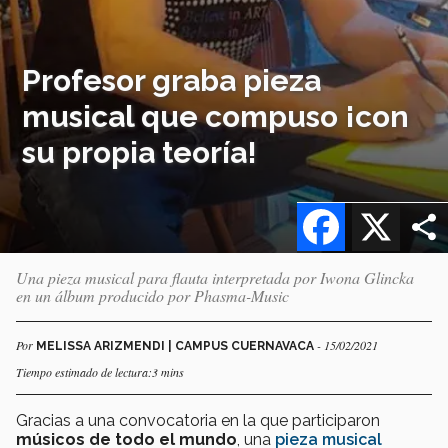
Profesor graba pieza
musical que compuso ¡con
su propia teoría!
Facebook
X
Una pieza musical para flauta interpretada por Iwona Glincka
en un álbum producido por Phasma-Music
Por
- 15/02/2021
MELISSA ARIZMENDI | CAMPUS CUERNAVACA
Tiempo estimado de lectura:3 mins
Gracias a una convocatoria en la que participaron
músicos de todo el mundo
, una
pieza musical