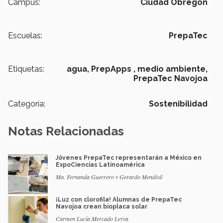
Campus:
Ciudad Obregón
Escuelas:
PrepaTec
Etiquetas:
agua,
PrepApps ,
medio ambiente,
PrepaTec Navojoa
Categoría:
Sostenibilidad
Notas Relacionadas
Jóvenes PrepaTec representarán a México en
ExpoCiencias Latinoamérica
Ma. Fernanda Guerrero y Gerardo Mendívil
¡Luz con clorofila! Alumnas de PrepaTec
Navojoa crean bioplaca solar
Carmen Lucía Mercado Leyva