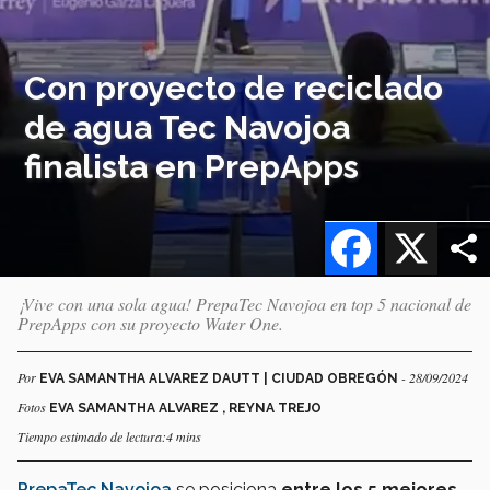
Con proyecto de reciclado
de agua Tec Navojoa
finalista en PrepApps
Facebook
X
¡Vive con una sola agua! PrepaTec Navojoa en top 5 nacional de
PrepApps con su proyecto Water One.
Por
- 28/09/2024
EVA SAMANTHA ALVAREZ DAUTT | CIUDAD OBREGÓN
Fotos
EVA SAMANTHA ALVAREZ , REYNA TREJO
Tiempo estimado de lectura:4 mins
PrepaTec Navojoa
se posiciona
entre los 5 mejores