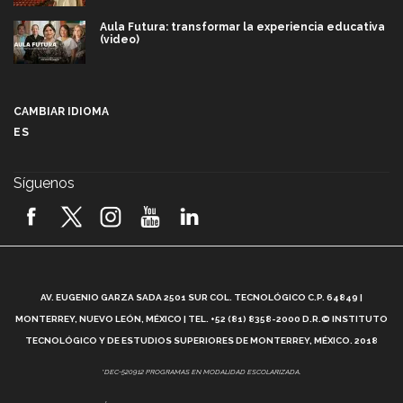
Aula Futura: transformar la experiencia educativa
(video)
Más que un festival cultural: así es la magia de
VIBRART 2026 (video)
CAMBIAR IDIOMA
ES
Javier Guzmán: investigación con impacto social
(video)
Síguenos
¡México, en el top del mundial de robótica FIRST
2026! (video)
Vida Tec: Pasión, disciplina y básquetbol, con Gael
Adame (video)
A
AV. EUGENIO GARZA SADA 2501 SUR COL. TECNOLÓGICO C.P. 64849 |
L
¿Cómo es el Modelo Educativo Tec? (video)
MONTERREY, NUEVO LEÓN, MÉXICO | TEL. +52 (81) 8358-2000 D.R.© INSTITUTO
TECNOLÓGICO Y DE ESTUDIOS SUPERIORES DE MONTERREY, MÉXICO. 2018
Vida Tec: Feminismo e Inteligencia Artificial, Paola
*DEC-520912 PROGRAMAS EN MODALIDAD ESCOLARIZADA.
Ricaurte (video)