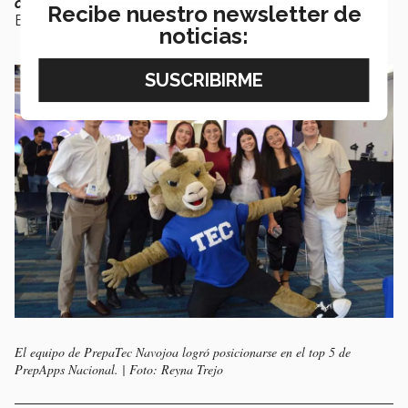
consecuencias de la sequía
en carne propia",
expresó
Recibe nuestro newsletter de
Eva Samantha.
noticias:
El equipo de PrepaTec Navojoa logró posicionarse en el top 5 de
PrepApps Nacional. | Foto: Reyna Trejo