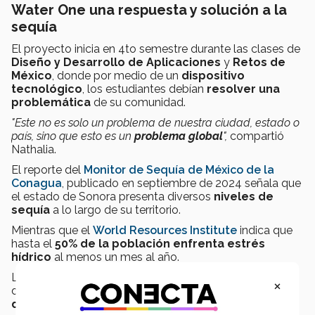
Water One una respuesta y solución a la
sequía
El proyecto inicia en 4to semestre durante las clases de
Diseño y Desarrollo de Aplicaciones
y
Retos de
México
, donde por medio de un
dispositivo
tecnológico
, los estudiantes debían
resolver una
problemática
de su comunidad.
"Este no es solo un problema de nuestra ciudad, estado o
país, sino que esto es un
problema global
",
compartió
Nathalia.
El reporte del
Monitor de Sequía de México de la
Conagua
, publicado en septiembre de 2024 señala que
el estado de Sonora presenta diversos
niveles de
sequía
a lo largo de su territorio.
Mientras que el
World Resources Institute
indica que
hasta el
50% de la población enfrenta estrés
hídrico
al menos un mes al año.
Los integrantes del equipo pertenecen a los municipios
×
de
Álamos, Navojoa y Huatabampo
ubicados al
sur
de
Sonora
, habiendo
"experimentado las