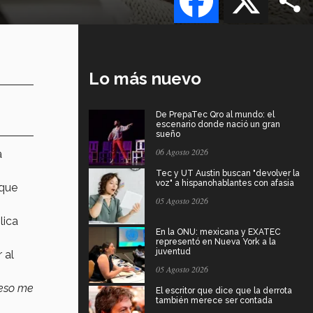
Lo más nuevo
De PrepaTec Qro al mundo: el
escenario donde nació un gran
sueño
06 Agosto 2026
a
Tec y UT Austin buscan "devolver la
voz" a hispanohablantes con afasia
que
05 Agosto 2026
plica
En la ONU: mexicana y EXATEC
representó en Nueva York a la
juventud
 al
05 Agosto 2026
 eso me
El escritor que dice que la derrota
también merece ser contada