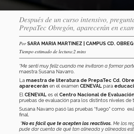
Después de un curso intensivo, pregunt
PrepaTec Obregón, aparecerán en exam
Por
SARA MARIA MARTINEZ | CAMPUS CD. OBRE
Tiempo estimado de lectura:2 mins
“Me sentí muy feliz cuando me invitaron a formar part
maestra Susana Navarro.
La
maestra de literatura de PrepaTec Cd. Obr
aparecerán
en el examen
CENEVAL
para
educaci
El
CENEVAL
es el
Centro Nacional de Evaluación
pruebas de evaluación para los distintos niveles de
Susana Navarro pasó las pruebas “fuego” como exáme
final.
“
No es fácil que te acepten los reactivos.
Me los reg
pude dar cuenta de qué tan alineada y alineados est