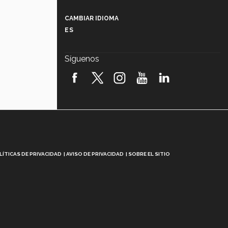
Más que un festival cultural: así es
la magia de VIBRART 2026 (video)
CAMBIAR IDIOMA
ES
Javier Guzmán: investigación con
impacto social (video)
Síguenos
¡México, en el top del mundial de
robótica FIRST 2026! (video)
Vida Tec: Pasión, disciplina y
básquetbol, con Gael Adame
(video)
¿Cómo es el Modelo Educativo
Tec? (video)
LÍTICAS DE PRIVACIDAD
AVISO DE PRIVACIDAD
SOBRE EL SITIO
Vida Tec: Feminismo e Inteligencia
Artificial, Paola Ricaurte (video)