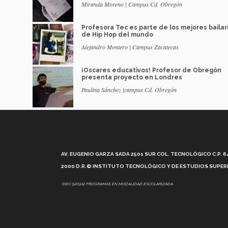
Miranda Moreno | Campus Cd. Obregón
Profesora Tec es parte de los mejores bailar
de Hip Hop del mundo
Alejandro Montero | Campus Zacatecas
¡Oscares educativos! Profesor de Obregón
presenta proyecto en Londres
Paulina Sánchez |campus Cd. Obregón
AV. EUGENIO GARZA SADA 2501 SUR COL. TECNOLÓGICO C.P. 648
2000 D.R.© INSTITUTO TECNOLÓGICO Y DE ESTUDIOS SUPERI
*DEC-520912 PROGRAMAS EN MODALIDAD ESCOLARIZADA.