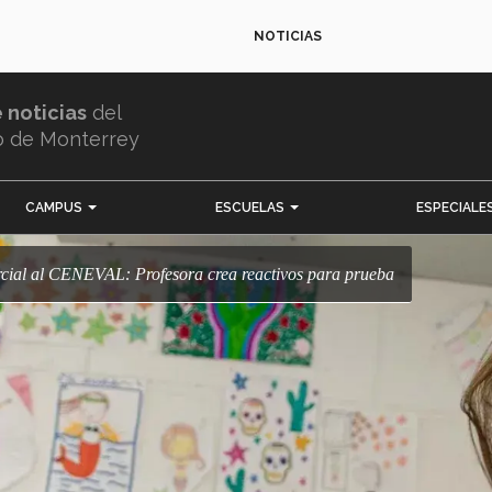
NOTICIAS
e noticias
del
o de Monterrey
CAMPUS
ESCUELAS
ESPECIALE
rcial al CENEVAL: Profesora crea reactivos para prueba