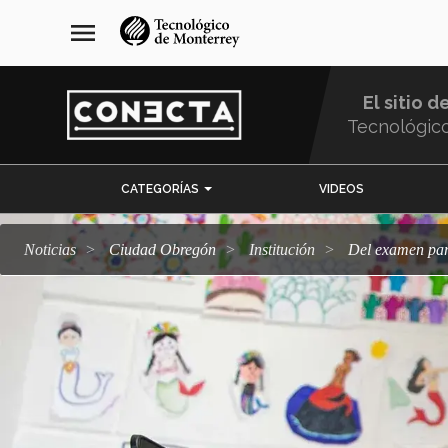
Pasar
navegación
menu
al
principal
contenido
principal
El sitio d
Tecnológic
Menu
CATEGORÍAS
VIDEOS
Comunidad
Noticias
Ciudad Obregón
Institución
Del examen pa