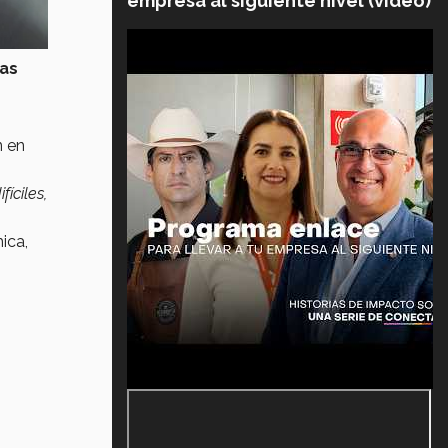
empresa al siguiente nivel (video)
las
n en
íciles,
mica,