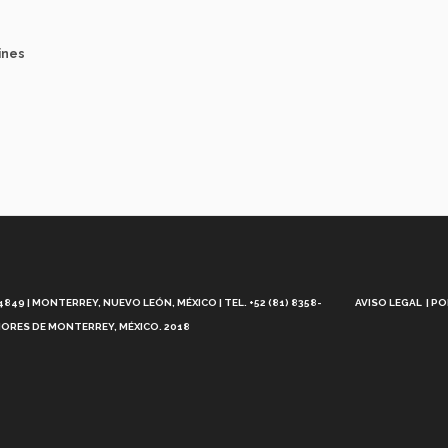
ines
Aviso
Legal
49 | MONTERREY, NUEVO LEÓN, MÉXICO | TEL. +52 (81) 8358-
AVISO LEGAL
PO
ORES DE MONTERREY, MÉXICO. 2018