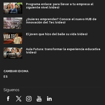
Programa enlace: para llevar a tu empresa al
siguiente nivel (video)
¿Quieres emprender? Conoce el nuevo HUB de
Innovación del Tec (video)
El joven que hizo del baile su vida (video)
Aula Futura: transformar la experiencia educativa
(video)
Más que un festival cultural: así es la magia de
VIBRART 2026 (video)
CAMBIAR IDIOMA
ES
Javier Guzmán: investigación con impacto social
(video)
Síguenos
¡México, en el top del mundial de robótica FIRST
2026! (video)