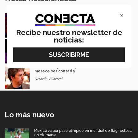
×
Música y teatro: EXATEC en el elenco de El
Fantasma de la Ópera México
Mariajulia Valenzuela Preciado
Recibe nuestro newsletter de
noticias:
Del escenario de PrepaTec Qro al teatro
musical en Estados Unidos
Rafael Luna
El escritor que dice que la derrota también
merece ser contada
Gerardo Villarreal
Lo más nuevo
México va por pase olímpico en mundial de flag football
en Alemania