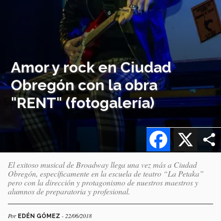
Amor y rock en Ciudad
Obregón con la obra
"RENT" (fotogalería)
Facebook
X
El exitoso musical de Broadway llega una vez más a Ciudad
Obregón, específicamente en la escuela de teatro “La Petaka”
pero con la dirección y protagonismo de nuestros maestros y
alumnos de preparatoria y profesional.
Por
- 22/06/2018
EDÉN GÓMEZ