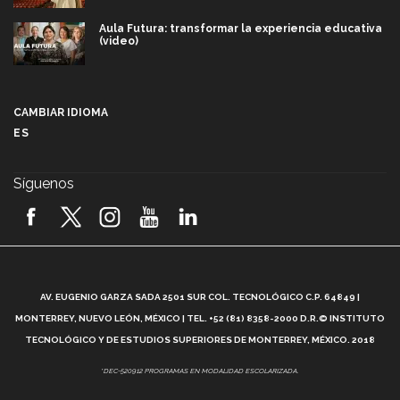
Aula Futura: transformar la experiencia educativa
(video)
Más que un festival cultural: así es la magia de
VIBRART 2026 (video)
CAMBIAR IDIOMA
ES
Javier Guzmán: investigación con impacto social
(video)
Síguenos
¡México, en el top del mundial de robótica FIRST
2026! (video)
Vida Tec: Pasión, disciplina y básquetbol, con Gael
Adame (video)
A
AV. EUGENIO GARZA SADA 2501 SUR COL. TECNOLÓGICO C.P. 64849 |
L
¿Cómo es el Modelo Educativo Tec? (video)
MONTERREY, NUEVO LEÓN, MÉXICO | TEL. +52 (81) 8358-2000 D.R.© INSTITUTO
TECNOLÓGICO Y DE ESTUDIOS SUPERIORES DE MONTERREY, MÉXICO. 2018
Vida Tec: Feminismo e Inteligencia Artificial, Paola
*DEC-520912 PROGRAMAS EN MODALIDAD ESCOLARIZADA.
Ricaurte (video)