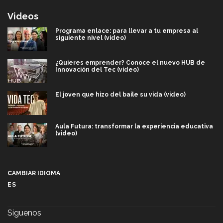
Videos
Programa enlace: para llevar a tu empresa al
siguiente nivel (video)
¿Quieres emprender? Conoce el nuevo HUB de
Innovación del Tec (video)
El joven que hizo del baile su vida (video)
Aula Futura: transformar la experiencia educativa
(video)
Más que un festival cultural: así es la magia de
VIBRART 2026 (video)
CAMBIAR IDIOMA
ES
Javier Guzmán: investigación con impacto social
(video)
Síguenos
¡México, en el top del mundial de robótica FIRST