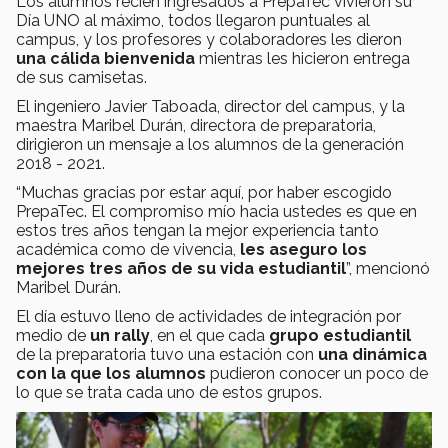
Los alumnos recién ingresados a PrepaTec vivieron su
Día UNO al máximo, todos llegaron puntuales al
campus, y los profesores y colaboradores les dieron
una cálida bienvenida
mientras les hicieron entrega
de sus camisetas.
El ingeniero Javier Taboada, director del campus, y la
maestra Maribel Durán, directora de preparatoria,
dirigieron un mensaje a los alumnos de la generación
2018 - 2021.
“Muchas gracias por estar aquí, por haber escogido
PrepaTec. El compromiso mío hacia ustedes es que en
estos tres años tengan la mejor experiencia tanto
académica como de vivencia,
les aseguro los
mejores tres años de su vida estudiantil
”, mencionó
Maribel Durán.
El día estuvo lleno de actividades de integración por
medio de
un rally
, en el que cada
grupo estudiantil
de la preparatoria tuvo una estación con
una dinámica
con la que los alumnos
pudieron conocer un poco de
lo que se trata cada uno de estos grupos.