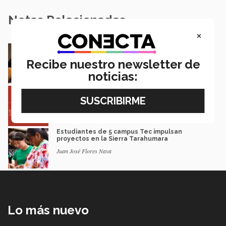
Notas Relacionadas
×
En la ONU: mexicana y EXATEC representó en
Nueva York a la juventud
Recibe nuestro newsletter de
Loretta Mariaud y Carlos González
noticias:
Entre miles: mexicana gana beca de maestría
Erasmus Mundus LIVE
Natalia Croda
Estudiantes de 5 campus Tec impulsan
proyectos en la Sierra Tarahumara
Juan José Flores Nava
Lo más nuevo