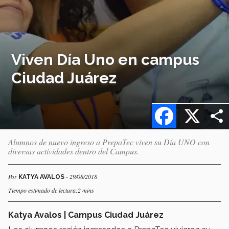
Viven Día Uno en campus
Ciudad Juárez
Facebook
X
Alumnos de nuevo ingreso a PrepaTec viven su Día UNO con
diversas actividades dentro del Campus.
Por
- 29/08/2018
KATYA AVALOS
Tiempo estimado de lectura:2 mins
Katya Avalos | Campus Ciudad Juárez