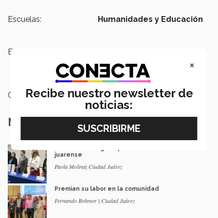
Escuelas:
Humanidades y Educación
Etiquetas:
Ciudad Juárez,
Servicio Social,
Ciencias,
Etica,
Migración,
El Paso,
×
Sociedad,
Ciudadanía
Recibe nuestro newsletter de
Categoría:
Educación
noticias:
Notas Relacionadas
Socios estratégicos por la comunidad
juarense
Paola Molina| Ciudad Juárez
Premian su labor en la comunidad
Fernando Bohmer | Ciudad Juárez