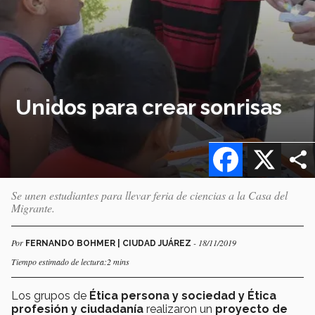
Unidos para crear sonrisas
Facebook
X
Se unen estudiantes para llevar feria de ciencias a la Casa del
Migrante.
Por
- 18/11/2019
FERNANDO BOHMER | CIUDAD JUÁREZ
Tiempo estimado de lectura:2 mins
Los grupos de
Ética persona y sociedad y Ética
profesión y ciudadanía
realizaron un
proyecto de