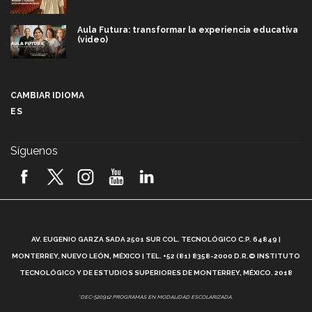
Aula Futura: transformar la experiencia educativa
(video)
Más que un festival cultural: así es la magia de
VIBRART 2026 (video)
CAMBIAR IDIOMA
ES
Javier Guzmán: investigación con impacto social
(video)
Síguenos
¡México, en el top del mundial de robótica FIRST
2026! (video)
Vida Tec: Pasión, disciplina y básquetbol, con Gael
Adame (video)
A
AV. EUGENIO GARZA SADA 2501 SUR COL. TECNOLÓGICO C.P. 64849 |
L
¿Cómo es el Modelo Educativo Tec? (video)
MONTERREY, NUEVO LEÓN, MÉXICO | TEL. +52 (81) 8358-2000 D.R.© INSTITUTO
TECNOLÓGICO Y DE ESTUDIOS SUPERIORES DE MONTERREY, MÉXICO. 2018
Vida Tec: Feminismo e Inteligencia Artificial, Paola
*DEC-520912 PROGRAMAS EN MODALIDAD ESCOLARIZADA.
Ricaurte (video)