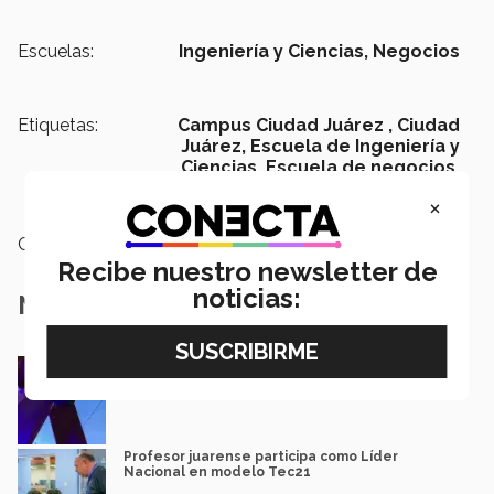
Escuelas:
Ingeniería y Ciencias,
Negocios
Etiquetas:
Campus Ciudad Juárez ,
Ciudad
Juárez,
Escuela de Ingeniería y
Ciencias,
Escuela de negocios,
Generacion 2020
×
Categoría:
Educación
Recibe nuestro newsletter de
noticias:
Notas Relacionadas
Hacen campaña en línea por el autismo
Paola Molina | Ciudad Juárez
Profesor juarense participa como Líder
Nacional en modelo Tec21