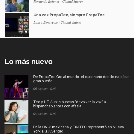
Fernando Bohmer | Ciudad Juárez
Una vez PrepaTec, siempre PrepaTec
Laura Benavente | Ciudad Juárez
Lo más nuevo
De PrepaTec Qro al mundo: el escenario donde nació un
gran sueño
06 Agosto 2026
Tec y UT Austin buscan "devolver la voz" a
hispanohablantes con afasia
05 Agosto 2026
En la ONU: mexicana y EXATEC representó en Nueva
York a la juventud