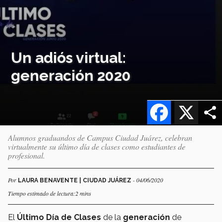
Un adiós virtual:
generación 2020
Facebook
X
Alumnos graduandos de Campus Ciudad Juárez, celebran
virtualmente su último día de clases como estudiantes de
profesional.
Por
- 04/06/2020
LAURA BENAVENTE | CIUDAD JUÁREZ
Tiempo estimado de lectura:2 mins
El
Último Día de Clases
de la
generación
de