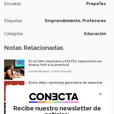
Escuelas:
PrepaTec
Etiquetas:
Emprendimiento,
Profesores
Categoría:
Educación
Notas Relacionadas
En la ONU: mexicana y EXATEC representó en
Nueva York a la juventud
Loretta Mariaud y Carlos González
Entre miles: mexicana gana beca de maestría
Erasmus Mundus LIVE
×
Natalia Croda
Estudiantes de 5 campus Tec impulsan
Recibe nuestro newsletter de
proyectos en la Sierra Tarahumara
Juan José Flores Nava