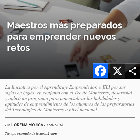
Maestros más preparados
para emprender nuevos
retos
Facebook
X
La Iniciativa por el Aprendizaje Emprendedor, o ELI por sus
siglas en inglés, en conjunto con el Tec de Monterrey, desarrolló
y aplicó un programa para potencializar las habilidades y
aptitudes de emprendimiento de los alumnos de las preparatorias
del Tecnológico de Monterrey a nivel nacional.
Por
- 12/01/2018
LORENA MOJICA
Tiempo estimado de lectura:2 mins