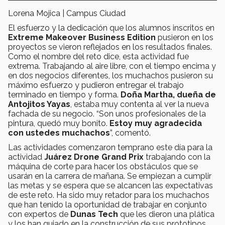
Lorena Mojica | Campus Ciudad
El esfuerzo y la dedicación que los alumnos inscritos en
Extreme Makeover Business Edition
pusieron en los
proyectos se vieron reflejados en los resultados finales.
Como el nombre del reto dice, esta actividad fue
extrema. Trabajando al aire libre, con el tiempo encima y
en dos negocios diferentes, los muchachos pusieron su
máximo esfuerzo y pudieron entregar el trabajo
terminado en tiempo y forma.
Doña Martha, dueña de
Antojitos Yayas
, estaba muy contenta al ver la nueva
fachada de su negocio. “Son unos profesionales de la
pintura, quedó muy bonito.
Estoy muy agradecida
con ustedes muchachos
”, comentó.
Las actividades comenzaron temprano este día para la
actividad
Juárez Drone Grand Prix
trabajando con la
máquina de corte para hacer los obstáculos que se
usarán en la carrera de mañana. Se empiezan a cumplir
las metas y se espera que se alcancen las expectativas
de este reto. Ha sido muy retador para los muchachos
que han tenido la oportunidad de trabajar en conjunto
con expertos de
Dunas Tech
que les dieron una plática
y los han guiado en la construcción de sus prototipos.