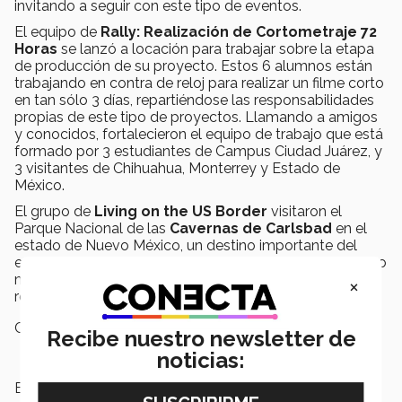
invitando a seguir con este tipo de eventos.
El equipo de
Rally: Realización de Cortometraje 72
Horas
se lanzó a locación para trabajar sobre la etapa
de producción de su proyecto. Estos 6 alumnos están
trabajando en contra de reloj para realizar un filme corto
en tan sólo 3 días, repartiéndose las responsabilidades
propias de este tipo de proyectos. Llamando a amigos
y conocidos, fortalecieron el equipo de trabajo que está
formado por 3 estudiantes de Campus Ciudad Juárez, y
3 visitantes de Chihuahua, Monterrey y Estado de
México.
El grupo de
Living on the US Border
visitaron el
Parque Nacional de las
Cavernas de Carlsbad
en el
estado de Nuevo México, un destino importante del
ecoturismo estadounidense que se encuentra a un poco
más de
250 kilómetros
de distancia del campus y
×
recibe más de medio millón de visitantes cada año.
Campus:
Ciudad Juárez
Recibe nuestro newsletter de
noticias:
Etiquetas:
Semana i,
Campus Ciudad Juárez