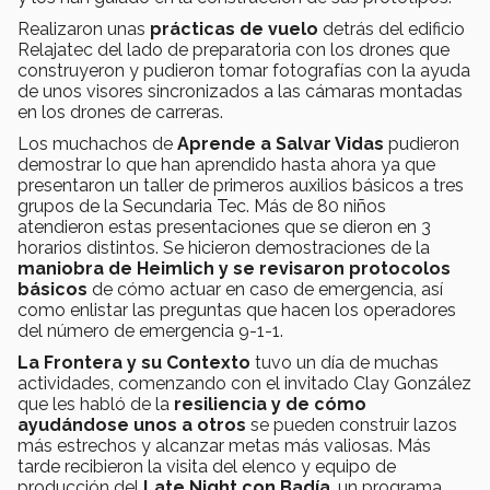
Realizaron unas
prácticas de vuelo
detrás del edificio
Relajatec del lado de preparatoria con los drones que
construyeron y pudieron tomar fotografías con la ayuda
de unos visores sincronizados a las cámaras montadas
en los drones de carreras.
Los muchachos de
Aprende a Salvar Vidas
pudieron
demostrar lo que han aprendido hasta ahora ya que
presentaron un taller de primeros auxilios básicos a tres
grupos de la Secundaria Tec. Más de 80 niños
atendieron estas presentaciones que se dieron en 3
horarios distintos. Se hicieron demostraciones de la
maniobra de Heimlich
y se revisaron protocolos
básicos
de cómo actuar en caso de emergencia, así
como enlistar las preguntas que hacen los operadores
del número de emergencia 9-1-1.
La Frontera y su Contexto
tuvo un día de muchas
actividades, comenzando con el invitado Clay González
que les habló de la
resiliencia y de cómo
ayudándose unos a otros
se pueden construir lazos
más estrechos y alcanzar metas más valiosas. Más
tarde recibieron la visita del elenco y equipo de
producción del
Late Night con Badía
, un programa