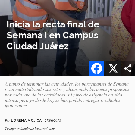
Inicia la recta final de
Semana i en Campus
Ciudad Juárez
Facebook
X
A punto de terminar las actividades, los participantes de Semana
i van materializando sus retos y alcanzando las metas propuestas
por cada una de las actividades. El nivel de exigencia ha sido
intenso pero ya desde hoy se han podido entregar resultados
importantes.
Por
- 27/09/2018
LORENA MOJICA
Tiempo estimado de lectura:4 mins