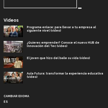
Videos
Programa enlace: para llevar a tu empresa al
siguiente nivel (video)
¿Quieres emprender? Conoce el nuevo HUB de
Innovación del Tec (video)
El joven que hizo del baile su vida (video)
Aula Futura: transformar la experiencia educativa
(video)
Más que un festival cultural: así es la magia de
VIBRART 2026 (video)
CAMBIAR IDIOMA
ES
Javier Guzmán: investigación con impacto social
(video)