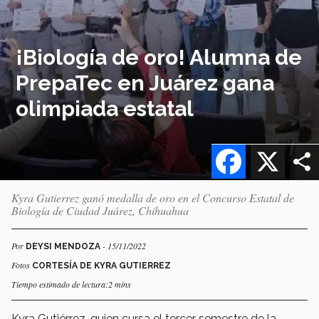
¡Biología de oro! Alumna de
PrepaTec en Juárez gana
olimpiada estatal
Facebook
X
Kyra Gutierrez ganó medalla de oro en el Concurso Estatal de
Biología de Ciudad Juárez, Chihuahua
Por
- 15/11/2022
DEYSI MENDOZA
Fotos
CORTESÍA DE KYRA GUTIERREZ
Tiempo estimado de lectura:2 mins
Kyra Gutiérrez, quien cursa el tercer semestre de la