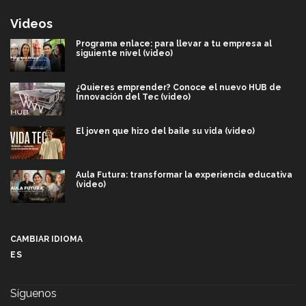
Videos
Programa enlace: para llevar a tu empresa al
siguiente nivel (video)
¿Quieres emprender? Conoce el nuevo HUB de
Innovación del Tec (video)
El joven que hizo del baile su vida (video)
Aula Futura: transformar la experiencia educativa
(video)
Más que un festival cultural: así es la magia de
VIBRART 2026 (video)
CAMBIAR IDIOMA
ES
Javier Guzmán: investigación con impacto social
(video)
Síguenos