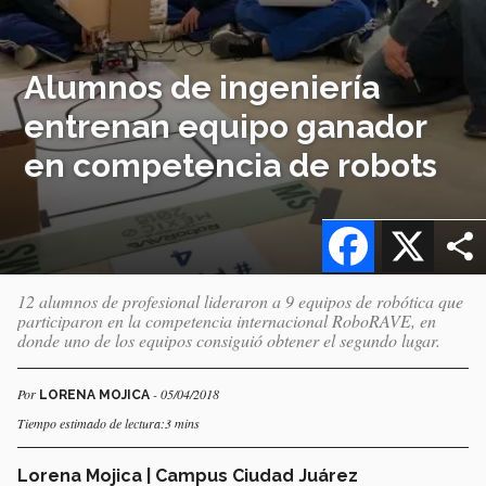
Alumnos de ingeniería
entrenan equipo ganador
en competencia de robots
Facebook
X
12 alumnos de profesional lideraron a 9 equipos de robótica que
participaron en la competencia internacional RoboRAVE, en
donde uno de los equipos consiguió obtener el segundo lugar.
Por
- 05/04/2018
LORENA MOJICA
Tiempo estimado de lectura:3 mins
Lorena Mojica | Campus Ciudad Juárez