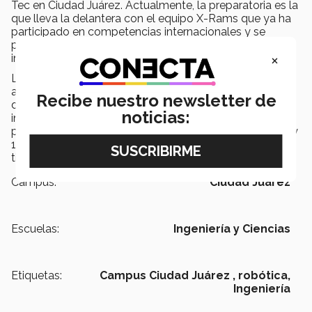
Tec en Ciudad Juárez. Actualmente, la preparatoria es la
que lleva la delantera con el equipo X-Rams que ya ha
participado en competencias internacionales y se
pretende que las áreas de profesional y secundaria se
×
involucren más.
La importancia de llevar estos talleres a secundaria,
además de desarrollar las competencias formativas
Recibe nuestro newsletter de
delineadas en el Modelo Tec21, es que más niños se
noticias:
interesen por las áreas de la ciencia y tecnología desde
pequeños. “Las niñas deciden su vocación entre los 12 y
15 años, por eso es muy importante acercarlas a este
tipo de actividades” comentó Tere Huerta.
Campus:
Ciudad Juárez
Escuelas:
Ingeniería y Ciencias
Etiquetas:
Campus Ciudad Juárez ,
robótica,
Ingeniería