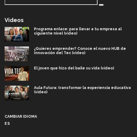
Videos
Programa enlace: para llevar a tu empresa al
siguiente nivel (video)
¿Quieres emprender? Conoce el nuevo HUB de
Innovación del Tec (video)
El joven que hizo del baile su vida (video)
Aula Futura: transformar la experiencia educativa
(video)
Más que un festival cultural: así es la magia de
VIBRART 2026 (video)
CAMBIAR IDIOMA
ES
Javier Guzmán: investigación con impacto social
(video)