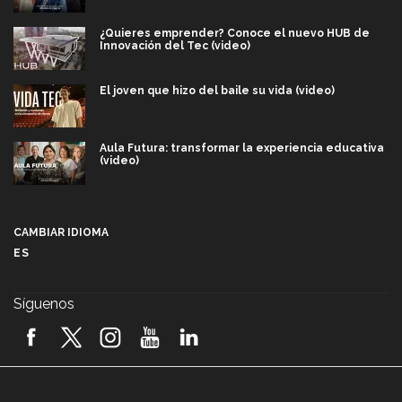
¿Quieres emprender? Conoce el nuevo HUB de
Innovación del Tec (video)
El joven que hizo del baile su vida (video)
Aula Futura: transformar la experiencia educativa
(video)
Más que un festival cultural: así es la magia de
VIBRART 2026 (video)
CAMBIAR IDIOMA
ES
Javier Guzmán: investigación con impacto social
(video)
Síguenos
¡México, en el top del mundial de robótica FIRST
2026! (video)
Vida Tec: Pasión, disciplina y básquetbol, con Gael
Adame (video)