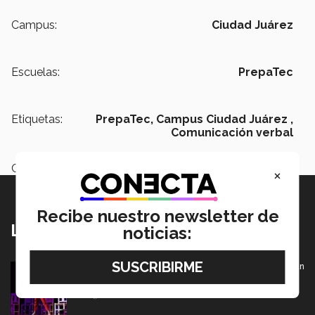
Campus:
Ciudad Juárez
Escuelas:
PrepaTec
Etiquetas:
PrepaTec,
Campus Ciudad Juárez ,
Comunicación verbal
Categoría:
Educación
×
Recibe nuestro newsletter de
Lo más nuevo
noticias:
De PrepaTec Qro al mundo: el escenario donde nació un
gran sueño
06 Agosto 2026