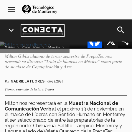
Pasar
navegación
quiere generar un cambio
menu
al
principal
en México
contenido
principal
search
expand_more
Facebook
X
Noticias
Ciudad Juárez
Educación
Milton Gibbs alumno de tercer semestre de PrepaTec nos
presentó su discurso "Trata de blancas en México" como parte
de su clase de Comunicación y Arte.
Por
- 06/11/2018
GABRIELA FLORES
Tiempo estimado de lectura:2 mins
Milton nos representará en la
Muestra Nacional de
Comunicación Verbal
el próximo 13 de noviembre en
el marco de Líderes con Sentido Humano en Monterrey
al ser seleccionado de entre las preparatorias de la
región norte: Chihuahua, Saltillo, Tampico, Monterrey y
Laguna a lado de Valeria Quevedo de la PrepaTec