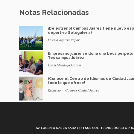
Notas Relacionadas
¡De estreno! Campus Juárez tiene nuevo esp
deportivo (fotogalería)
Valeria Aguirre Yapor
Empresario juarense dona una beca perpetu
Tec campus Juárez
Deysi Mendoza García
¡Conoce el Centro de Idiomas de Ciudad Juá
todo lo que ofrece!
Redacción | Campus Ciudad Juárez
AV. EUGENIO GARZA SADA 2501 SUR COL. TECNOLÓGICO C.P. 648