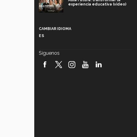
Aula Futura: transformar la
experiencia educativa (video)
Más que un festival cultural: así es
la magia de VIBRART 2026 (video)
CAMBIAR IDIOMA
ES
Javier Guzmán: investigación con
impacto social (video)
Síguenos
¡México, en el top del mundial de
robótica FIRST 2026! (video)
Vida Tec: Pasión, disciplina y
básquetbol, con Gael Adame
(video)
¿Cómo es el Modelo Educativo
Tec? (video)
Vida Tec: Feminismo e Inteligencia
Artificial, Paola Ricaurte (video)