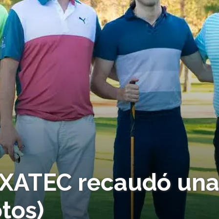
EXATEC recaudó una
otos)