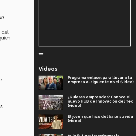
un
 del
uien
Videos
Programa enlace: para llevar a tu
y”
empresa al siguiente nivel (video)
¿Quieres emprender? Conoce el
nuevo HUB de Innovación del Tec
os
(video)
El joven que hizo del baile su vida
(video)