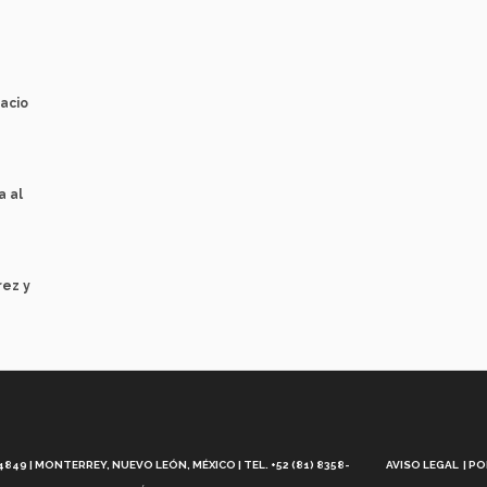
acio
a al
rez y
Aviso
Legal
49 | MONTERREY, NUEVO LEÓN, MÉXICO | TEL. +52 (81) 8358-
AVISO LEGAL
PO