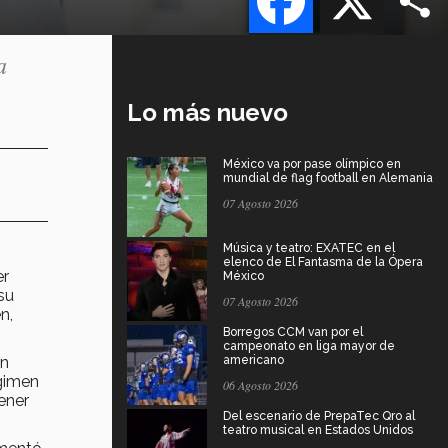
a
Lo más nuevo
México va por pase olímpico en
mundial de flag football en Alemania
07 Agosto 2026
Música y teatro: EXATEC en el
elenco de El Fantasma de la Ópera
er
México
su
07 Agosto 2026
n,
Borregos CCM van por el
campeonato en liga mayor de
un
americano
égimen
06 Agosto 2026
tener
Del escenario de PrepaTec Qro al
teatro musical en Estados Unidos