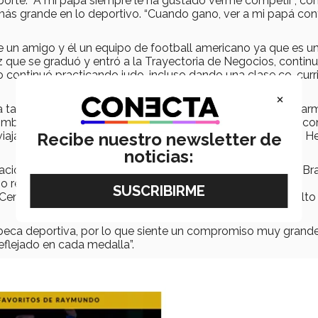
orte. “A mi papá siempre le ha gustado verme competir”, c
 más grande en lo deportivo. “Cuando gano, ver a mi papá co
 un amigo y él un equipo de football americano ya que es u
ez que se graduó y entró a la Trayectoria de Negocios, contin
 continuó practicando judo, incluso dando una clase co-curri
×
la tarde o en la noche. Los fines de semana los tengo regula
combinar el deporte, sobre todo una disciplina tan exigente, co
viajar a muchas partes de México y a algunos otros países. H
Recibe nuestro newsletter de
noticias:
nacionales tales como los Juegos Panamericanos 2009 en Bra
o representante de México. Cuando participó en los
 Centro Nacional de Desarrollo de Talentos Deportivos y Alto
na beca deportiva, por lo que siente un compromiso muy grand
reflejado en cada medalla”.