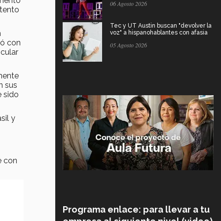
omentó
06 Agosto 2026
ntento
Tec y UT Austin buscan "devolver la
n
voz" a hispanohablantes con afasia
uó con
05 Agosto 2026
cular
rmente
n sus
e sido
sil y
e con
Programa enlace: para llevar a tu