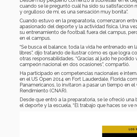
Desde muy pequeño comenzó a sobresalir en el dep
cuando se le preguntó cuál ha sido su satisfacción
y orgulloso de mí, es una sensación muy bonita”.
Cuando estuvo en la preparatoria, comenzaron entre
apasionado del deporte y la actividad física. Una v
su entrenamiento de football fuera del campus, pero
en el campus.
“Se busca el balance, toda la vida he entrenado en 
libres”, dijo tratando de ilustrar cómo es que logra 
otras responsabilidades. “Gracias al judo he podido 
campeón nacional en dos ocasiones”, compartió.
Ha participado en competencias nacionales e inter
en el US Open 2014 en Fort Lauderdale, Florida com
Panamericanos, lo invitaron a pasar un tiempo en el
Rendimiento (CNAR).
Desde que entró a la preparatoria, se le ofreció u
el deporte y la escuela, “El trabajo que haces se ve 