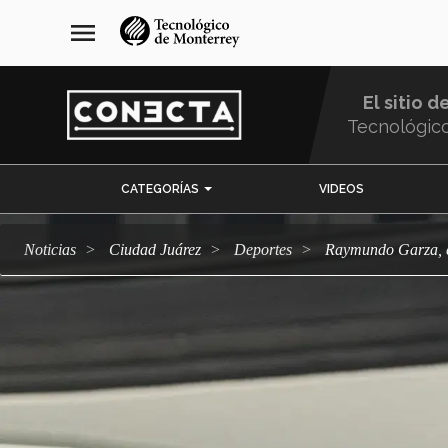
Pasar
navegación
menu
al
principal
contenido
principal
El sitio d
Tecnológic
Menu
CATEGORÍAS
VIDEOS
Comunidad
Noticias
Ciudad Juárez
deportes
Raymundo Garza, 