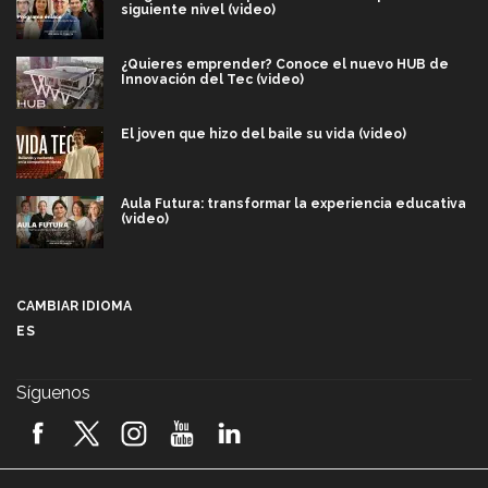
siguiente nivel (video)
¿Quieres emprender? Conoce el nuevo HUB de
Innovación del Tec (video)
El joven que hizo del baile su vida (video)
Aula Futura: transformar la experiencia educativa
(video)
Más que un festival cultural: así es la magia de
VIBRART 2026 (video)
CAMBIAR IDIOMA
ES
Javier Guzmán: investigación con impacto social
(video)
Síguenos
¡México, en el top del mundial de robótica FIRST
2026! (video)
Vida Tec: Pasión, disciplina y básquetbol, con Gael