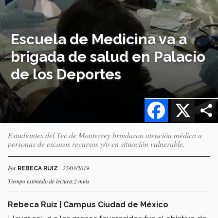
Escuela de Medicina va a
brigada de salud en Palacio
de los Deportes
Facebook
X
Estudiantes del Tec de Monterrey brindaron atención médica a
personas de escasos recursos y/o en situación vulnerable.
Por
- 22/03/2019
REBECA RUIZ
Tiempo estimado de lectura:2 mins
Rebeca Ruiz | Campus Ciudad de México