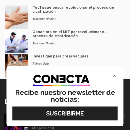
TecTissue busca revolucionar el proceso de
cicatrización
Mariana Perales
Ganan oro en el MIT por revolucionar el
proceso de cicatrización
Mariana Perales
Investigan para crear vacunas
Rebeca Ruiz
×
Recibe nuestro newsletter de
noticias:
Lo más nuevo
De PrepaTec Qro al mundo: el escenario donde nació un
gran sueño
06 Agosto 2026