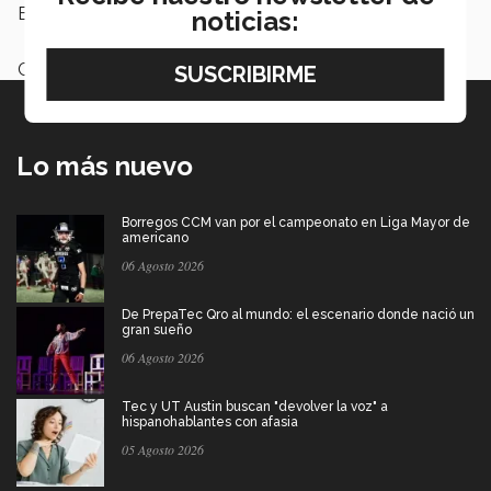
Etiquetas:
MediTec,
Salud
noticias:
Categoría:
Salud
Lo más nuevo
Borregos CCM van por el campeonato en Liga Mayor de
americano
06 Agosto 2026
De PrepaTec Qro al mundo: el escenario donde nació un
gran sueño
06 Agosto 2026
Tec y UT Austin buscan "devolver la voz" a
hispanohablantes con afasia
05 Agosto 2026