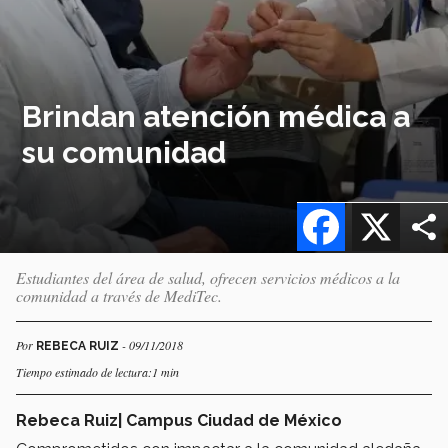
Brindan atención médica a
su comunidad
Facebook
X
Estudiantes del área de salud, ofrecen servicios médicos a la
comunidad a través de MediTec.
Por
- 09/11/2018
REBECA RUIZ
Tiempo estimado de lectura:1 min
Rebeca Ruiz| Campus Ciudad de México