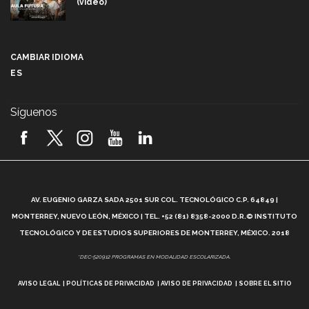
(video)
Más que un festival cultural: así es la magia de
VIBRART 2026 (video)
CAMBIAR IDIOMA
ES
Javier Guzmán: investigación con impacto social
(video)
Síguenos
¡México, en el top del mundial de robótica FIRST
2026! (video)
Vida Tec: Pasión, disciplina y básquetbol, con Gael
Adame (video)
A
AV. EUGENIO GARZA SADA 2501 SUR COL. TECNOLÓGICO C.P. 64849 |
L
¿Cómo es el Modelo Educativo Tec? (video)
MONTERREY, NUEVO LEÓN, MÉXICO | TEL. +52 (81) 8358-2000 D.R.© INSTITUTO
TECNOLÓGICO Y DE ESTUDIOS SUPERIORES DE MONTERREY, MÉXICO. 2018
Vida Tec: Feminismo e Inteligencia Artificial, Paola
*DEC-520912 PROGRAMAS EN MODALIDAD ESCOLARIZADA.
Ricaurte (video)
AVISO LEGAL
POLÍTICAS DE PRIVACIDAD
AVISO DE PRIVACIDAD
SOBRE EL SITIO