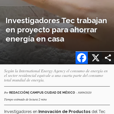
Investigadores Tec trabajan
en proyecto para ahorrar
energía en casa
Facebook
X
Según la International Energy Agency el consumo de energía en
el sector residencial equivale a una cuarta parte del consumo
total mundial de energía.
Por
- 30/09/2020
REDACCIÓN| CAMPUS CIUDAD DE MÉXICO
Tiempo estimado de lectura:2 mins
Investigadores en
Innovación de Productos
del Tec