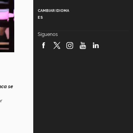
Más que un festival cultural: así es
la magia de VIBRART 2026 (video)
CAMBIAR IDIOMA
ES
Javier Guzmán: investigación con
impacto social (video)
Síguenos
¡México, en el top del mundial de
robótica FIRST 2026! (video)
Vida Tec: Pasión, disciplina y
básquetbol, con Gael Adame
(video)
¿Cómo es el Modelo Educativo
Tec? (video)
nca se
Vida Tec: Feminismo e Inteligencia
r
Artificial, Paola Ricaurte (video)