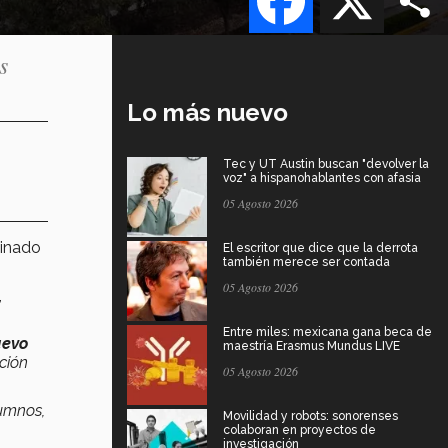
s
Lo más nuevo
Tec y UT Austin buscan "devolver la
voz" a hispanohablantes con afasia
05 Agosto 2026
inado
El escritor que dice que la derrota
también merece ser contada
05 Agosto 2026
,
Entre miles: mexicana gana beca de
uevo
maestría Erasmus Mundus LIVE
ción
05 Agosto 2026
umnos,
Movilidad y robots: sonorenses
colaboran en proyectos de
investigación