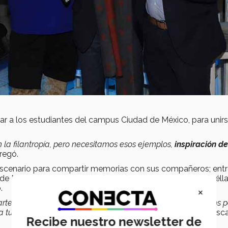
ar a los estudiantes del campus Ciudad de México, para unirs
a filantropía, pero necesitamos esos ejemplos,
inspiración d
gregó.
escenario para compartir memorias con sus compañeros; entr
 de Negocios de Ventas, en
Salesforce
, así como Luis Cuélla
o
.
×
rte de ser
EXATEC
es haber conocido socios, ser contratados p
 a tu pareja, eso es lo más bonito de esta comunidad
”, dijo Ósc
Recibe nuestro newsletter de