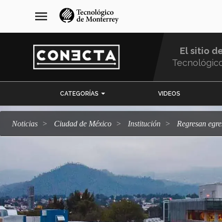
Pasar
navegación
menu
al
principal
contenido
principal
El sitio d
Tecnológic
Menu
CATEGORÍAS
VIDEOS
Comunidad
Noticias
Ciudad de México
Institución
Regresan egr