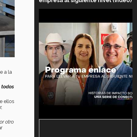
empresa al siguiente nivel (video)
e a la
e todos
e ellos
r,
or otro
ar