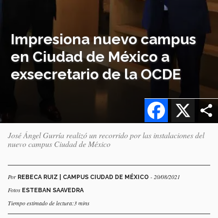
Impresiona nuevo campus
en Ciudad de México a
exsecretario de la OCDE
Facebook
X
José Ángel Gurría realizó un recorrido por las instalaciones del
nuevo campus Ciudad de México
Por
- 20/08/2021
REBECA RUIZ | CAMPUS CIUDAD DE MÉXICO
Fotos
ESTEBAN SAAVEDRA
Tiempo estimado de lectura:3 mins