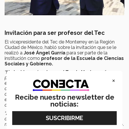
Invitación para ser profesor del Tec
El vicepresidente del Tec de Monterrey en la Región
Ciudad de México, habló sobre la invitación que se le
realizó a
José Ángel Gurría
para ser parte de la
institución como
profesor de la Escuela de Ciencias
Sociales y Gobierno.
“
Ha tenido un vínculo con el Tec de Monterrey
, fue
profesor de campus Toluca; le explicamos cómo está
×
estructurado el Tec en la Ciudad de México, los tres
campus que están, mostró un asombro y emoción y eso
dio pauta para que nuestro decano Alejandro Poiré, le
Recibe nuestro newsletter de
expresara nuestro interés para que formara parte del
noticias:
claustro académico.
“
Aceptó con mucho gusto
, porque empata con su visión
de vida en estos momentos, que quiere contribuir de esa
manera y que contábamos con todo su apoyo”
, concluyó.