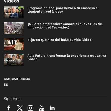
Videos
Programa enlace: para llevar a tu empresa al
siguiente nivel (video)
¿Quieres emprender? Conoce el nuevo HUB de
Innovación del Tec (video)
El joven que hizo del baile su vida (video)
Aula Futura: transformar la experiencia educativa
(video)
Más que un festival cultural: así es la magia de
VIBRART 2026 (video)
CAMBIAR IDIOMA
ES
Javier Guzmán: investigación con impacto social
(video)
Síguenos
¡México, en el top del mundial de robótica FIRST
2026! (video)