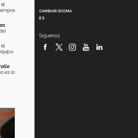
Más que un festival cultural: así es
, el
la magia de VIBRART 2026 (video)
siempre
CAMBIAR IDIOMA
ES
Javier Guzmán: investigación con
las
impacto social (video)
del
Síguenos
¡México, en el top del mundial de
 el
robótica FIRST 2026! (video)
equipo
Vida Tec: Pasión, disciplina y
básquetbol, con Gael Adame
ollo
(video)
o es lo
¿Cómo es el Modelo Educativo
Tec? (video)
Vida Tec: Feminismo e Inteligencia
Artificial, Paola Ricaurte (video)