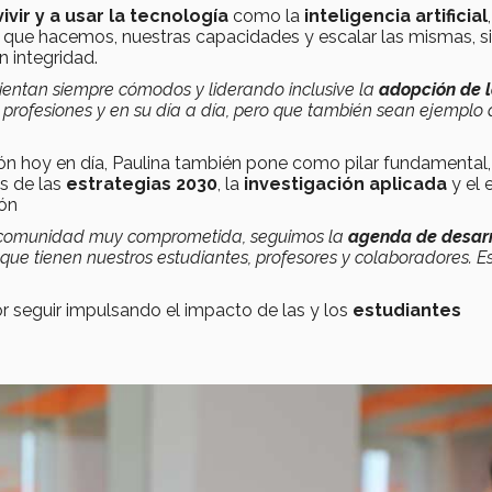
vir y a usar la tecnología
como la
inteligencia artificial
lo que hacemos, nuestras capacidades y escalar las mismas, 
n integridad.
 sientan siempre cómodos y liderando inclusive la
adopción de 
profesiones y en su día a día, pero que también sean ejemplo 
ión hoy en día, Paulina también pone como pilar fundamental,
és de las
estrategias 2030
, la
investigación aplicada
y el 
ión
 comunidad muy comprometida, seguimos la
agenda de desarr
s que tienen nuestros estudiantes, profesores y colaboradores. Es
r seguir impulsando el impacto de las y los
estudiantes