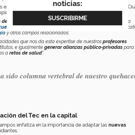
noticias:
as es precisamente la
ubicación geográfica
del campus Ci
ropicia para generar
ecosistemas de investigación
.
s de salud
que realizan investigación, y tenemos aquí nuestra
cuela Ingeniería y Ciencias
, que tienen avances muy significat
gía
y otros campos relacionados.
idades que nos da esta expertise de nuestros
profesores
titutos, e igualmente
generar alianzas público-privadas
para
as a
retos de salud
”.
a sido
columna vertebral de nuestro quehace
ción del Tec en la capital
Campos enfatiza en la importancia de adaptar las
nuevas
udiantes.