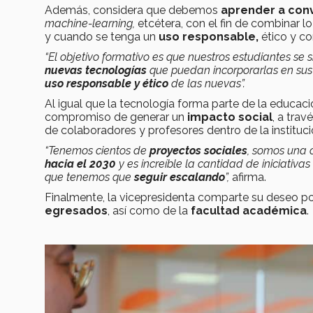
Además, considera que debemos
aprender a convi
machine-learning,
etcétera, con el fin de combinar 
y cuando se tenga un
uso responsable,
ético y co
“El objetivo formativo es que nuestros estudiantes se
nuevas tecnologías
que puedan incorporarlas en sus 
uso responsable y ético
de las nuevas”.
Al igual que la tecnología forma parte de la educac
compromiso de generar un
impacto social
, a trav
de colaboradores y profesores dentro de la instituc
“Tenemos cientos de
proyectos sociales
, somos una
hacia el 2030
y es increíble la cantidad de iniciativa
que tenemos que
seguir escalando
”,
afirma.
Finalmente, la vicepresidenta comparte su deseo po
egresados
, así como de la
facultad académica
.