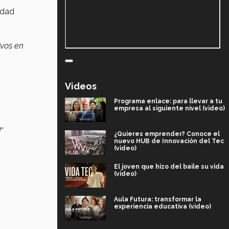
udad
ivos en
Videos
Programa enlace: para llevar a tu
empresa al siguiente nivel (video)
r
¿Quieres emprender? Conoce el
nuevo HUB de Innovación del Tec
(video)
El joven que hizo del baile su vida
(video)
Aula Futura: transformar la
experiencia educativa (video)