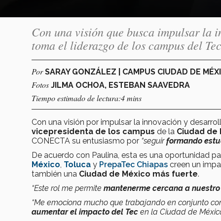
Con una visión que busca impulsar la i
toma el liderazgo de los campus del Te
Por
SARAY GONZÁLEZ | CAMPUS CIUDAD DE MÉX
Fotos
JILMA OCHOA, ESTEBAN SAAVEDRA
Tiempo estimado de lectura:4 mins
Con una visión por impulsar la innovación y desarrol
vicepresidenta
de los campus
de la
Ciudad de
CONECTA su entusiasmo por
“seguir
formando estu
De acuerdo con Paulina, esta es una oportunidad p
México
,
Toluca
y
PrepaTec Chiapas
creen un impac
también una
Ciudad de México más fuerte
.
“Este rol me permite
mantenerme cercana a nuestro 
“Me emociona mucho que trabajando en conjunto con 
aumentar el impacto del Tec
en la Ciudad de México