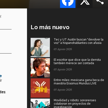
s
Lo más nuevo
Tec y UT Austin buscan "devolver la
voz" a hispanohablantes con afasia
05 Agosto 2026
El escritor que dice que la derrota
también merece ser contada
05 Agosto 2026
e
ir
Entre miles: mexicana gana beca de
maestría Erasmus Mundus LIVE
05 Agosto 2026
tes
.
Movilidad y robots: sonorenses
colaboran en proyectos de
investigación