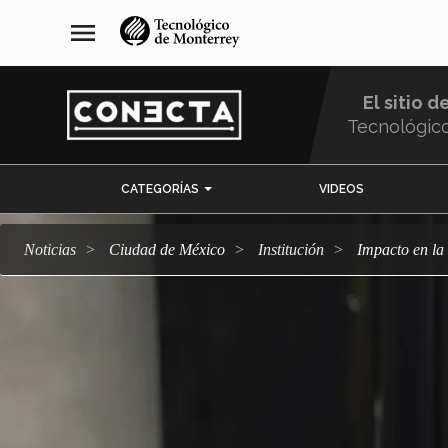
Pasar
navegación
menu
al
principal
contenido
principal
El sitio d
Tecnológic
Menu
CATEGORÍAS
VIDEOS
Comunidad
Noticias
Ciudad de México
Institución
Impacto en l