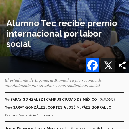
Alumno Tec recibe premio
internacional por labor
social
Facebook
X
El estudiante de Ingeniería Biomédica fue reconocido
mundialmente por su labor y emprendimiento social
Por
- 04/05/2023
SARAY GONZÁLEZ | CAMPUS CIUDAD DE MÉXICO
Fotos
SARAY GONZÁLEZ, CORTESÍA JOSÉ M. PÁEZ BORRALLO
Tiempo estimado de lectura:4 mins
Juan Ramón Lara Mora
, estudiante y candidato a