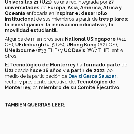
Universitas 21 (U21)
, es una red integrada por
27
universidades
de
Europa, Asia, América, África y
Oceanía
enfocada en
inspirar el desarrollo
institucional
de sus miembros a partir de
tres pilares
:
la investigación, la innovación educativa
y
la
movilidad estudiantil.
Algunos de miembros son:
National USingapore
(#11
QS),
UEdinburgh
(#15 QS),
UHong Kong
(#21 QS),
UMelbourne
(#33 THE) y
UC Davis
(#67 THE), entre
otros.
El
Tecnológico de Monterrey
ha
formado parte
de
U21
desde
hace 16 años
y
a partir de 2022
, por
medio de la participación de
David Garza Salazar
,
rector y presidente ejecutivo del
Tecnológico de
Monterrey,
es
miembro de su Comité Ejecutivo
.
TAMBIÉN QUERRÁS LEER: