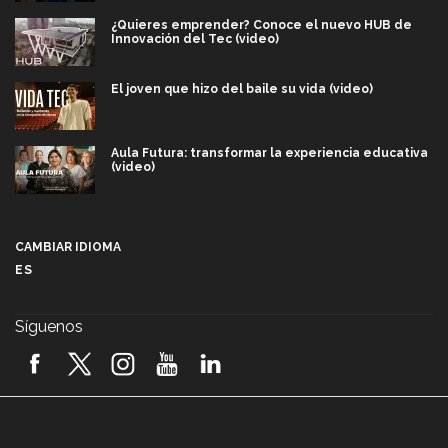
¿Quieres emprender? Conoce el nuevo HUB de
Innovación del Tec (video)
El joven que hizo del baile su vida (video)
Aula Futura: transformar la experiencia educativa
(video)
Más que un festival cultural: así es la magia de
VIBRART 2026 (video)
CAMBIAR IDIOMA
ES
Javier Guzmán: investigación con impacto social
(video)
Síguenos
¡México, en el top del mundial de robótica FIRST
2026! (video)
Vida Tec: Pasión, disciplina y básquetbol, con Gael
Adame (video)
A