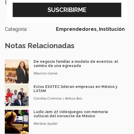
Etiquetas:
Comunicación y Medios Digitales,
Tec de Monterrey,
Kidzania,
borregos,
Kinesiz,
Parques
Categoría:
Emprendedores,
Institución
Notas Relacionadas
De negocio familiar a modelo de eventos: el
camino de una egresada
Mauricio Gaona
Estos EXATEC lideran empresas en México y
LATAM
Carolina Contreras y Rebeca Ruiz
Ludic Jam: 27 videojuegos con memoria
cultural del noroeste de México
Mariana Aguilar