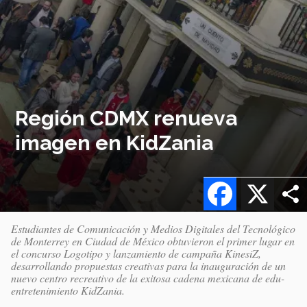
Región CDMX renueva
imagen en KidZania
Facebook
X
Estudiantes de Comunicación y Medios Digitales del Tecnológico
de Monterrey en Ciudad de México obtuvieron el primer lugar en
el concurso Logotipo y lanzamiento de campaña KinesiZ,
desarrollando propuestas creativas para la inauguración de un
nuevo centro recreativo de la exitosa cadena mexicana de edu-
entretenimiento KidZania.