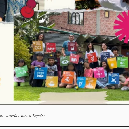
to: cortesía Arantza Teyssier.