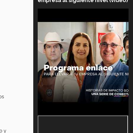
empresa al siguiente nivel (video)
os
jo y