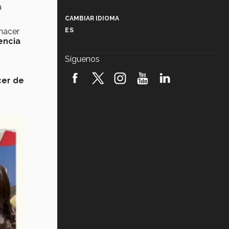
Más que un festival cultural: así es
a
la magia de VIBRART 2026 (video)
CAMBIAR IDIOMA
hacer
ES
Javier Guzmán: investigación con
encia
impacto social (video)
Síguenos
.
¡México, en el top del mundial de
robótica FIRST 2026! (video)
cer de
Vida Tec: Pasión, disciplina y
básquetbol, con Gael Adame
(video)
¿Cómo es el Modelo Educativo
Tec? (video)
Vida Tec: Feminismo e Inteligencia
Artificial, Paola Ricaurte (video)