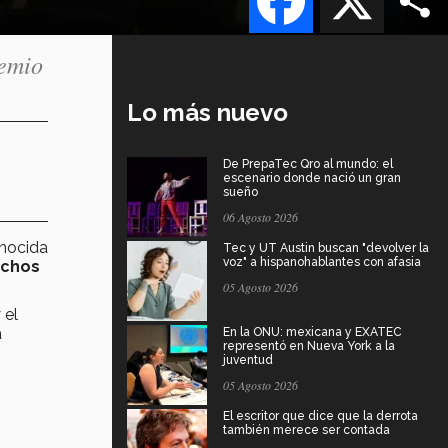
remio
Lo más nuevo
De PrepaTec Qro al mundo: el
escenario donde nació un gran
sueño
06 Agosto 2026
onocida
Tec y UT Austin buscan "devolver la
voz" a hispanohablantes con afasia
chos
05 Agosto 2026
 el
a
En la ONU: mexicana y EXATEC
representó en Nueva York a la
juventud
05 Agosto 2026
El escritor que dice que la derrota
también merece ser contada