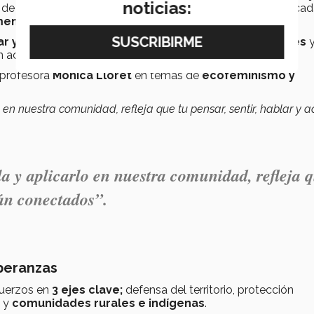
noticias:
una de sus campañas más destacadas;
Fluyendo Libre
,
enfocad
enstruales.
r y justicia social,
es inspirado por sus
raíces familiares
y
en acciones concretas
que benefician a su comunidad.
 profesora
Mónica Lloret
en temas de
ecofeminismo y
en nuestra comunidad, refleja que tu pensar, sentir, hablar y a
a y aplicarlo en nuestra comunidad, refleja 
tán conectados”.
peranzas
fuerzos en
3 ejes clave;
defensa del territorio, protección
s y
comunidades rurales e indígenas
.