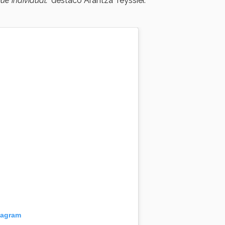
ue individual.”
destacó Arantza Teyssier.
tagram