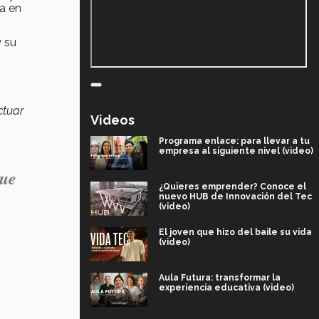
a en
 su
ctuar
Videos
Programa enlace: para llevar a tu
empresa al siguiente nivel (video)
que
¿Quieres emprender? Conoce el
nuevo HUB de Innovación del Tec
(video)
El joven que hizo del baile su vida
(video)
Aula Futura: transformar la
experiencia educativa (video)