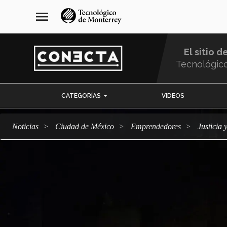
Pasar
navegación
menu
al
principal
contenido
principal
El sitio d
Tecnológic
Menu
CATEGORÍAS
VIDEOS
Comunidad
Noticias
Ciudad de México
emprendedores
Justici