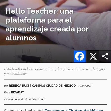
Hello Teacher: una
plataforma para el
aprendizaje creada por
alumnos
Facebook
X
Estudiantes del Tec crearon una plataforma con cursos de inglés
y matemáticas
Por
- 10/09/2021
REBECA RUIZ | CAMPUS CIUDAD DE MÉXICO
Fotos
PIXABAY
Tiempo estimado de lectura:2 mins
Cinco estudiantes del
Tec campus Ciudad de México