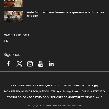
Aula Futura: transformar la experiencia educativa
(video)
Más que un festival cultural: así es la magia de
VIBRART 2026 (video)
CAMBIAR IDIOMA
ES
Javier Guzmán: investigación con impacto social
(video)
Síguenos
¡México, en el top del mundial de robótica FIRST
2026! (video)
Vida Tec: Pasión, disciplina y básquetbol, con Gael
Adame (video)
A
AV. EUGENIO GARZA SADA 2501 SUR COL. TECNOLÓGICO C.P. 64849 |
L
¿Cómo es el Modelo Educativo Tec? (video)
MONTERREY, NUEVO LEÓN, MÉXICO | TEL. +52 (81) 8358-2000 D.R.© INSTITUTO
TECNOLÓGICO Y DE ESTUDIOS SUPERIORES DE MONTERREY, MÉXICO. 2018
Vida Tec: Feminismo e Inteligencia Artificial, Paola
*DEC-520912 PROGRAMAS EN MODALIDAD ESCOLARIZADA.