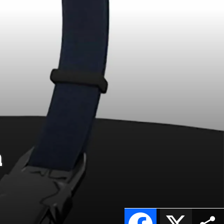
a
Facebook
X