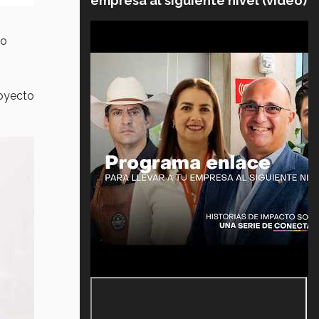
empresa al siguiente nivel (video)
go
royecto