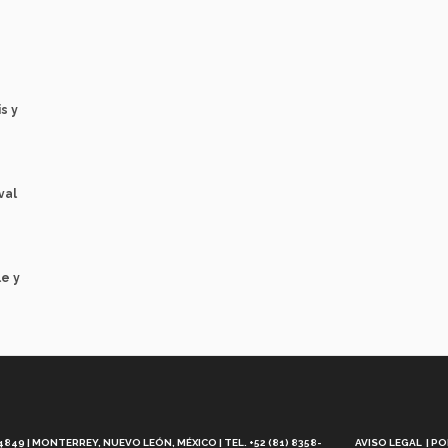
s y
val
e y
Aviso
Legal
49 | MONTERREY, NUEVO LEÓN, MÉXICO | TEL. +52 (81) 8358-
AVISO LEGAL
PO