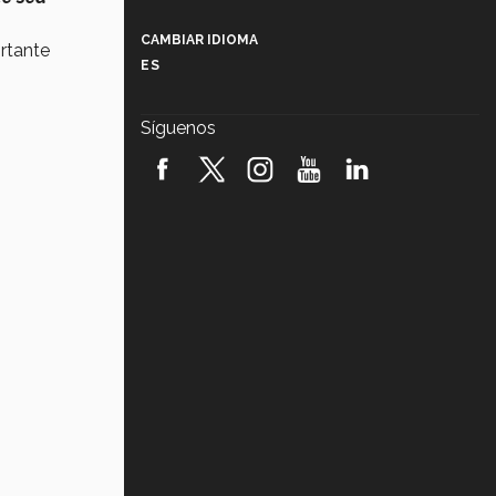
Más que un festival cultural: así es
la magia de VIBRART 2026 (video)
CAMBIAR IDIOMA
ortante
ES
Javier Guzmán: investigación con
impacto social (video)
Síguenos
¡México, en el top del mundial de
robótica FIRST 2026! (video)
Vida Tec: Pasión, disciplina y
básquetbol, con Gael Adame
(video)
¿Cómo es el Modelo Educativo
Tec? (video)
Vida Tec: Feminismo e Inteligencia
Artificial, Paola Ricaurte (video)