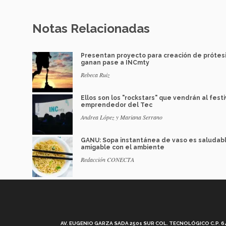
Notas Relacionadas
Presentan proyecto para creación de prótesi
ganan pase a INCmty
Rebeca Ruiz
Ellos son los "rockstars" que vendrán al festi
emprendedor del Tec
Andrea López y Mariana Serrano
GANU: Sopa instantánea de vaso es saludabl
amigable con el ambiente
Redacción CONECTA
AV. EUGENIO GARZA SADA 2501 SUR COL. TECNOLÓGICO C.P. 648