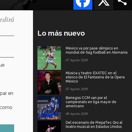
edirá
Lo más nuevo
México va por pase olímpico en
mundial de flag football en Alemania
07 Agosto 2026
que
Música y teatro: EXATEC en el
elenco de El Fantasma de la Ópera
México
07 Agosto 2026
ipar en
Borregos CCM van por el
campeonato en liga mayor de
americano
í como
06 Agosto 2026
Del escenario de PrepaTec Qro al
teatro musical en Estados Unidos