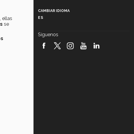
Más que un festival cultural: así es
la magia de VIBRART 2026 (video)
CAMBIAR IDIOMA
 ellas
ES
Javier Guzmán: investigación con
es
se
impacto social (video)
Síguenos
os
¡México, en el top del mundial de
robótica FIRST 2026! (video)
Vida Tec: Pasión, disciplina y
básquetbol, con Gael Adame
(video)
¿Cómo es el Modelo Educativo
Tec? (video)
Vida Tec: Feminismo e Inteligencia
Artificial, Paola Ricaurte (video)