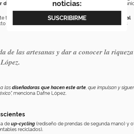
noticias:
r de cintura
sin pagar la propiedad intelectual a las comun
e trabajo artesanal,
Xulel
busca
generar pagos justos al
to social, en la mayoría de los casos cuentan con sueldos
a de las artesanas y dar a conocer la riqueza
 López.
 a las
diseñadoras que hacen este arte
, que impulsan y sigue
éxico”,
menciona Dafne López.
nscientes
na de
up-cycling
(rediseño de prendas de segunda mano) y o
ntables reciclados).