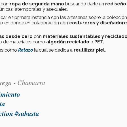
a con
ropa de segunda mano
buscando darle un
rediseño
únicas, atemporales y asexuales.
car en primera instancia con las artesanas sobre la colección,
co en donde en colaboración con
costureros y diseñador
as desde cero
con
materiales sustentables y reciclad
ipo de materiales como
algodón reciclado
o
PET
.
iles como
Retazo
la cual se dedica a
reutilizar piel.
trega - Chamarra
imiento
ia
ction
#subasta