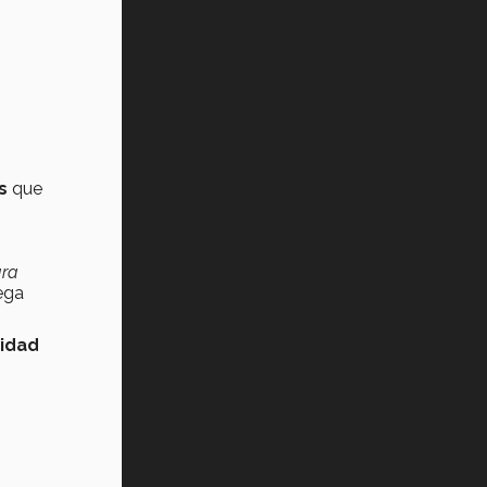
s
que
ara
ega
cidad