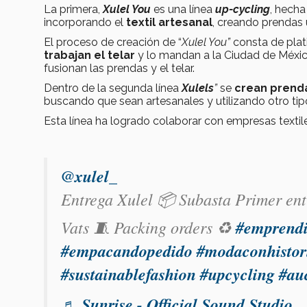
La primera,
Xulel You
es una línea
up-cycling
, hech
incorporando el
textil artesanal
, creando prendas 
El proceso de creación de “
Xulel You”
consta de plati
trabajan el telar
y lo mandan a la Ciudad de Méxi
fusionan las prendas y el telar.
Dentro de la segunda línea
Xulels
”
se
crean prend
buscando que sean artesanales y utilizando otro t
Esta línea ha logrado colaborar con empresas text
@xulel_
Entrega Xulel 📦 Subasta Primer en
Vats 🧵 Packing orders ♻️
#emprend
#empacandopedido
#modaconhistor
#sustainablefashion
#upcycling
#au
♬ Sunrise - Official Sound Studio