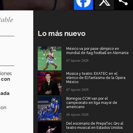
table
Lo más nuevo
México va por pase olímpico en
mundial de flag football en Alemania
07 Agosto 2026
ciones
Música y teatro: EXATEC en el
elenco de El Fantasma de la Ópera
 con
México
07 Agosto 2026
tada
Borregos CCM van por el
campeonato en liga mayor de
con
americano
06 Agosto 2026
Del escenario de PrepaTec Qro al
teatro musical en Estados Unidos