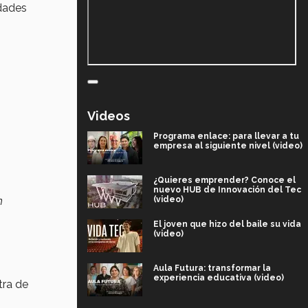
idades
Videos
Programa enlace: para llevar a tu
empresa al siguiente nivel (video)
¿Quieres emprender? Conoce el
nuevo HUB de Innovación del Tec
n
(video)
El joven que hizo del baile su vida
(video)
Aula Futura: transformar la
experiencia educativa (video)
tra de