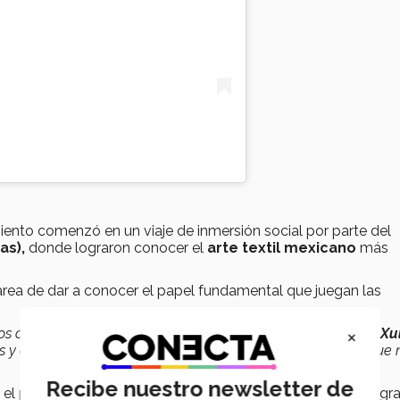
ento comenzó en un viaje de inmersión social por parte del
as),
donde lograron conocer el
arte textil mexicano
más
a tarea de dar a conocer el papel fundamental que juegan las
×
s creando todo esto, porque sin ellas realmente no existiría
Xu
s y dar a conocer la
riqueza cultural que tiene México
y que 
Recibe nuestro newsletter de
el poder posicionar a
Xulel
, ya que compiten con marcas gr