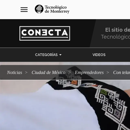
Pasar
navegación
menu
al
principal
contenido
principal
El sitio d
Tecnológic
Menu
CATEGORÍAS
VIDEOS
Comunidad
Noticias
Ciudad de México
emprendedores
Con tel