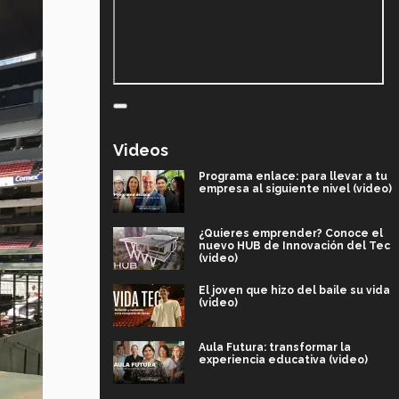
Videos
Programa enlace: para llevar a tu
empresa al siguiente nivel (video)
¿Quieres emprender? Conoce el
nuevo HUB de Innovación del Tec
(video)
El joven que hizo del baile su vida
(video)
Aula Futura: transformar la
experiencia educativa (video)