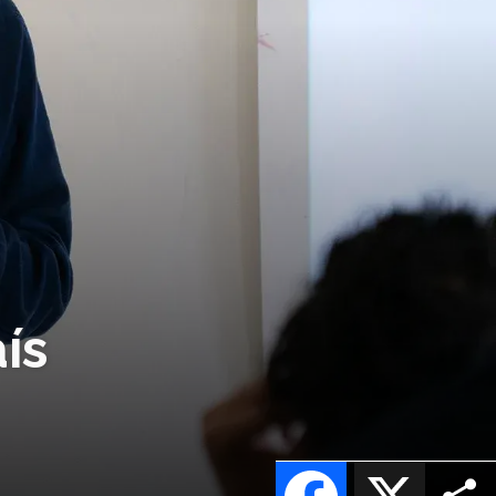
ís
Facebook
X