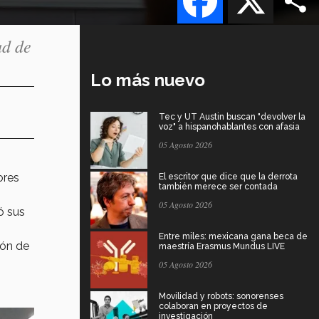
ad de
Lo más nuevo
Tec y UT Austin buscan "devolver la
voz" a hispanohablantes con afasia
05 Agosto 2026
ores
El escritor que dice que la derrota
también merece ser contada
05 Agosto 2026
ó sus
Entre miles: mexicana gana beca de
ión de
maestría Erasmus Mundus LIVE
05 Agosto 2026
Movilidad y robots: sonorenses
colaboran en proyectos de
investigación