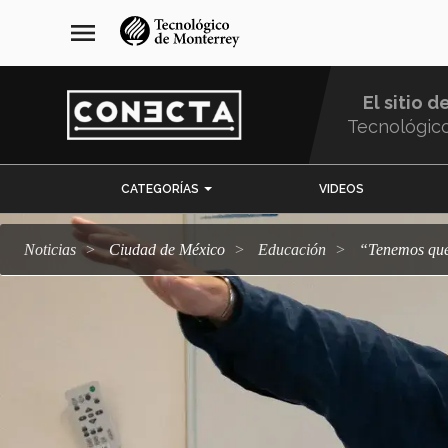
Pasar
navegación
menu
al
principal
contenido
principal
El sitio d
Tecnológic
Menu
CATEGORÍAS
VIDEOS
Comunidad
Noticias
Ciudad de México
Educación
“Tenemos q