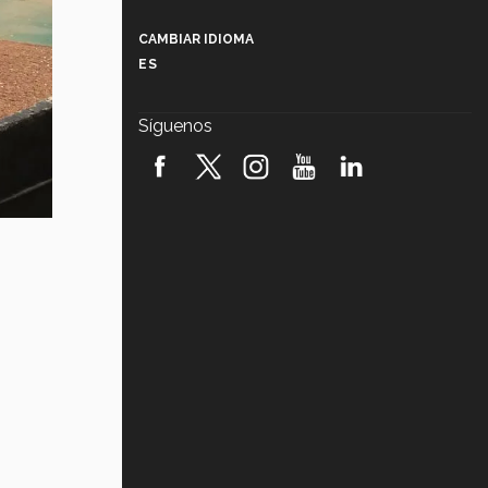
Más que un festival cultural: así es
la magia de VIBRART 2026 (video)
CAMBIAR IDIOMA
ES
Javier Guzmán: investigación con
impacto social (video)
Síguenos
¡México, en el top del mundial de
robótica FIRST 2026! (video)
Vida Tec: Pasión, disciplina y
básquetbol, con Gael Adame
(video)
¿Cómo es el Modelo Educativo
Tec? (video)
Vida Tec: Feminismo e Inteligencia
Artificial, Paola Ricaurte (video)