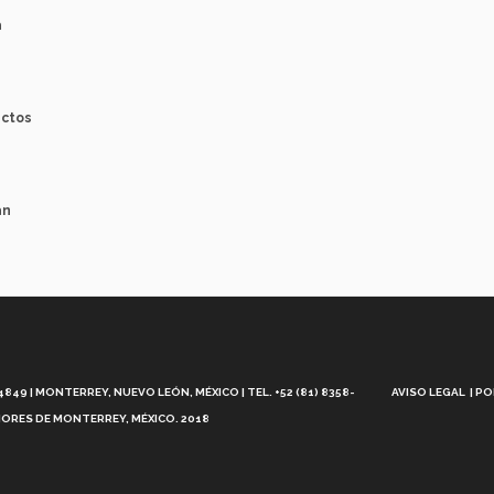
a
ectos
án
Aviso
Legal
49 | MONTERREY, NUEVO LEÓN, MÉXICO | TEL. +52 (81) 8358-
AVISO LEGAL
PO
ORES DE MONTERREY, MÉXICO. 2018