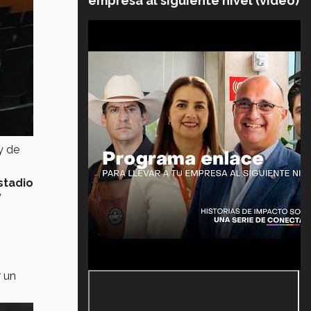
empresa al siguiente nivel (video)
y de
stadio
y
r un