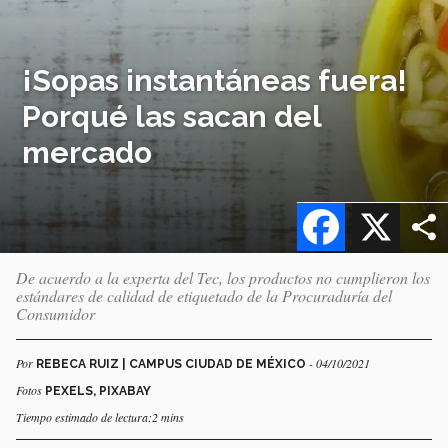
¡Sopas instantáneas fuera!
Porqué las sacan del
mercado
Facebook
X
De acuerdo a la experta del Tec, los productos no cumplieron los
estándares de calidad de etiquetado de la Procuraduría del
Consumidor
Por
- 04/10/2021
REBECA RUIZ | CAMPUS CIUDAD DE MÉXICO
Fotos
PEXELS, PIXABAY
Tiempo estimado de lectura:2 mins