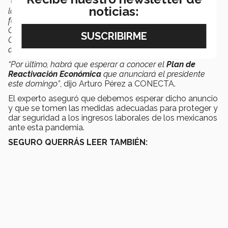
“Otra opción será la de
bajar sus precios
para tratar que
noticias:
la caída de sus ventas no sea tan grande una vez que la
fase más complicada de la crisis pase. En el caso de la
CDMX hay apoyos para microempresarios. La Jefa de
Gobierno anunció apoyos por 10,000 pesos con un plazo
de pago de 24 meses.
“Por último, habrá que esperar a conocer el
Plan de
Reactivación Económica
que anunciará el presidente
este domingo”
, dijo Arturo Pérez a CONECTA.
El experto aseguró que debemos esperar dicho anuncio
y que se tomen las medidas adecuadas para proteger y
dar seguridad a los ingresos laborales de los mexicanos
ante esta pandemia.
SEGURO QUERRÁS LEER TAMBIÉN: