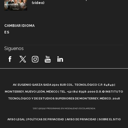
(video)
Más que un festival cultural: así es la magia de
VIBRART 2026 (video)
CAMBIAR IDIOMA
ES
Javier Guzmán: investigación con impacto social
(video)
Síguenos
¡México, en el top del mundial de robótica FIRST
2026! (video)
Vida Tec: Pasión, disciplina y básquetbol, con Gael
Adame (video)
A
AV. EUGENIO GARZA SADA 2501 SUR COL. TECNOLÓGICO C.P. 64849 |
L
¿Cómo es el Modelo Educativo Tec? (video)
MONTERREY, NUEVO LEÓN, MÉXICO | TEL. +52 (81) 8358-2000 D.R.© INSTITUTO
TECNOLÓGICO Y DE ESTUDIOS SUPERIORES DE MONTERREY, MÉXICO. 2018
Vida Tec: Feminismo e Inteligencia Artificial, Paola
*DEC-520912 PROGRAMAS EN MODALIDAD ESCOLARIZADA.
Ricaurte (video)
AVISO LEGAL
POLÍTICAS DE PRIVACIDAD
AVISO DE PRIVACIDAD
SOBRE EL SITIO