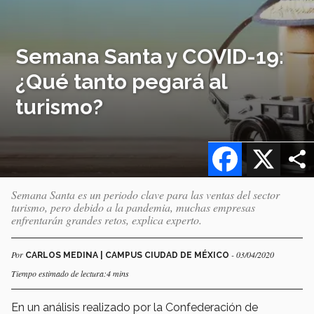
Semana Santa y COVID-19:
¿Qué tanto pegará al
turismo?
Facebook
X
Semana Santa es un periodo clave para las ventas del sector
turismo, pero debido a la pandemia, muchas empresas
enfrentarán grandes retos, explica experto.
Por
- 03/04/2020
CARLOS MEDINA | CAMPUS CIUDAD DE MÉXICO
Tiempo estimado de lectura:4 mins
En un análisis realizado por la Confederación de