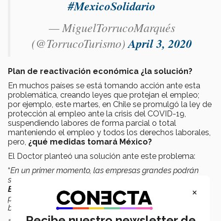
#MexicoSolidario
— MiguelTorrucoMarqués
(@TorrucoTurismo)
April 3, 2020
Plan de reactivación económica ¿la solución?
En muchos países se está tomando acción ante esta
problemática, creando leyes que protejan el empleo;
por ejemplo, este martes, en Chile se promulgó la ley de
protección al empleo ante la crisis del COVID-19,
suspendiendo labores de forma parcial o total
manteniendo el empleo y todos los derechos laborales,
pero,
¿qué medidas tomará México?
El Doctor planteó una solución ante este problema:
“
En un primer momento, las empresas grandes podrán
solicitar créditos para poder sobrevivir en estos días. El
×
Banco de México
anunció medidas hace algunos días
para facilitar el otorgamiento de créditos por parte de la
banca.
Recibe nuestro newsletter de