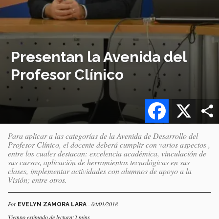
Presentan la Avenida del
Profesor Clínico
Facebook
X
Para aplicar a las categorías de la Avenida de Desarrollo del
Profesor Clínico, el docente deberá cumplir con varios aspectos ,
entre los cuales destacan: excelencia académica, vinculación de
sus cursos, aplicación de herramientas tecnológicas en sus
clases, implementar actividades con alumnos de apoyo a la
Visión; entre otros.
Por
- 04/01/2018
EVELYN ZAMORA LARA
Tiempo estimado de lectura:2 mins