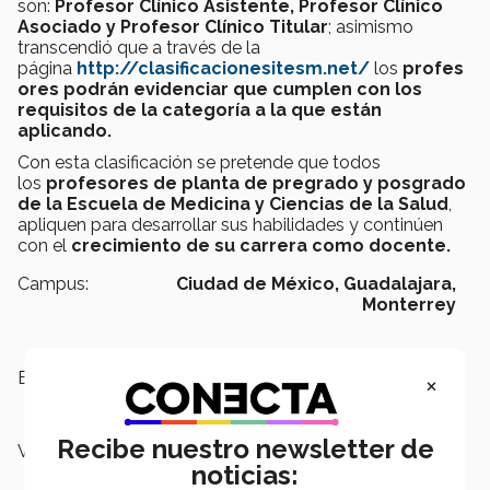
son:
Profesor Clínico Asistente, Profesor Clínico
Asociado y Profesor Clínico Titular
; asimismo
transcendió que a través de la
página
http://clasificacionesitesm.net/
los
profes
ores podrán evidenciar que cumplen con los
requisitos de la categoría a la que están
aplicando.
Con esta clasificación se pretende que todos
los
profesores de planta de pregrado y posgrado
de la Escuela de Medicina y Ciencias de la Salud
,
apliquen para desarrollar sus habilidades y continúen
con el
crecimiento de su carrera como docente.
Campus:
Ciudad de México,
Guadalajara,
Monterrey
Escuelas:
Medicina y Ciencias de la Salud
×
Recibe nuestro newsletter de
Vicerrectorías:
Vicerrectoría Académica
noticias: