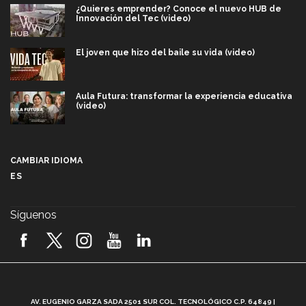
¿Quieres emprender? Conoce el nuevo HUB de
Innovación del Tec (video)
El joven que hizo del baile su vida (video)
Aula Futura: transformar la experiencia educativa
(video)
Más que un festival cultural: así es la magia de
VIBRART 2026 (video)
CAMBIAR IDIOMA
ES
Javier Guzmán: investigación con impacto social
(video)
Síguenos
¡México, en el top del mundial de robótica FIRST
2026! (video)
Vida Tec: Pasión, disciplina y básquetbol, con Gael
Adame (video)
A
AV. EUGENIO GARZA SADA 2501 SUR COL. TECNOLÓGICO C.P. 64849 |