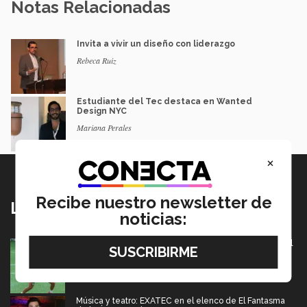
Notas Relacionadas
Invita a vivir un diseño con liderazgo
Rebeca Ruiz
Estudiante del Tec destaca en Wanted
Design NYC
Mariana Perales
×
Recibe nuestro newsletter de
Lo más nuevo
noticias:
México va por pase olímpico en mundial de flag football
en Alemania
07 Agosto 2026
Música y teatro: EXATEC en el elenco de El Fantasma