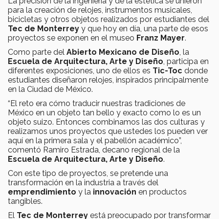
La precisión de la ingeniería y de la estética se unieron
para la creación de relojes, instrumentos musicales,
bicicletas y otros objetos realizados por estudiantes del
Tec de Monterrey
y que hoy en día, una parte de esos
proyectos se exponen en el museo
Franz Mayer
.
Como parte del
Abierto Mexicano de Diseño
, la
Escuela de Arquitectura, Arte y Diseño
, participa en
diferentes exposiciones, uno de ellos es
Tic-Toc
donde
estudiantes diseñaron relojes, inspirados principalmente
en la Ciudad de México.
“El reto era cómo traducir nuestras tradiciones de
México en un objeto tan bello y exacto como lo es un
objeto suizo. Entonces combinamos las dos culturas y
realizamos unos proyectos que ustedes los pueden ver
aquí en la primera sala y el pabellón académico”,
comentó Ramiro Estrada, decano regional de la
Escuela de Arquitectura, Arte y Diseño
.
Con este tipo de proyectos, se pretende una
transformación en la industria a través del
emprendimiento
y la
innovación
en productos
tangibles.
El
Tec de Monterrey
está preocupado por transformar