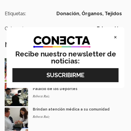
Etiquetas:
Donación,
Órganos,
Tejidos
Categoría:
Educación
×
Notas Relacionadas
Recibe nuestro newsletter de
noticias:
Superan obstáculos y promueven la inclusión
Rebeca Ruiz| Campus Ciudad de México
Escuela de Medicina va a brigada de salud en
Palacio de los Deportes
Rebeca Ruiz
Brindan atención médica a su comunidad
Rebeca Ruiz