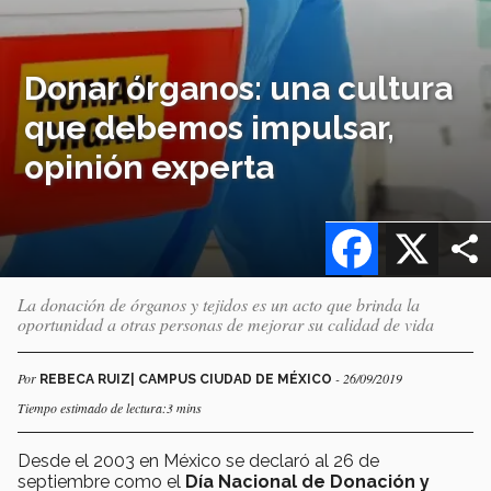
Donar órganos: una cultura
que debemos impulsar,
opinión experta
Facebook
X
La donación de órganos y tejidos es un acto que brinda la
oportunidad a otras personas de mejorar su calidad de vida
Por
- 26/09/2019
REBECA RUIZ| CAMPUS CIUDAD DE MÉXICO
Tiempo estimado de lectura:3 mins
Desde el 2003 en México se declaró al 26 de
septiembre como el
Día Nacional de Donación y