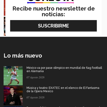
Erasmus Mundus LIVE
Recibe nuestro newsletter de
Natalia Croda
noticias:
Estudiantes de 5 campus Tec impulsan
proyectos en la Sierra Tarahumara
Juan José Flores Nava
Lo más nuevo
México va por pase olímpico en mundial de flag football
en Alemania
07 Agosto 2026
Música y teatro: EXATEC en el elenco de El Fantasma
de la Ópera Mexico
07 Agosto 2026