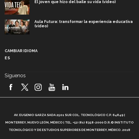
El joven que hizo del baile su vida (video)
Aula Futura: transformar la experiencia educativa
(video)
Más que un festival cultural: así es la magia de
VIBRART 2026 (video)
CAMBIAR IDIOMA
ES
Javier Guzmán: investigación con impacto social
(video)
Síguenos
¡México, en el top del mundial de robótica FIRST
2026! (video)
Vida Tec: Pasión, disciplina y básquetbol, con Gael
Adame (video)
A
AV. EUGENIO GARZA SADA 2501 SUR COL. TECNOLÓGICO C.P. 64849 |
L
¿Cómo es el Modelo Educativo Tec? (video)
MONTERREY, NUEVO LEÓN, MÉXICO | TEL. +52 (81) 8358-2000 D.R.© INSTITUTO
TECNOLÓGICO Y DE ESTUDIOS SUPERIORES DE MONTERREY, MÉXICO. 2018