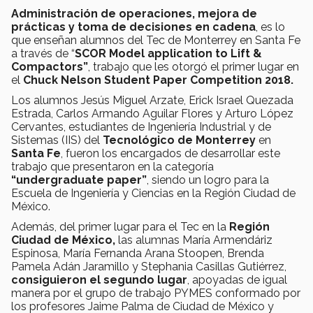
Administración de operaciones, mejora de
prácticas y toma de decisiones en cadena
, es lo
que enseñan alumnos del Tec de Monterrey en Santa Fe
a través de “
SCOR Model application to Lift &
Compactors”
, trabajo que les otorgó el primer lugar en
el
Chuck Nelson Student Paper Competition 2018.
Los alumnos Jesús Miguel Arzate, Erick Israel Quezada
Estrada, Carlos Armando Aguilar Flores y Arturo López
Cervantes, estudiantes de Ingeniería Industrial y de
Sistemas (IIS) del
Tecnológico de Monterrey
en
Santa Fe
, fueron los encargados de desarrollar este
trabajo que presentaron en la categoría
“undergraduate paper”
, siendo un logro para la
Escuela de Ingeniería y Ciencias en la Región Ciudad de
México.
Además, del primer lugar para el Tec en la
Región
Ciudad de México,
las alumnas María Armendáriz
Espinosa, María Fernanda Arana Stoopen, Brenda
Pamela Adán Jaramillo y Stephania Casillas Gutiérrez,
consiguieron el segundo lugar
, apoyadas de igual
manera por el grupo de trabajo PYMES conformado por
los profesores Jaime Palma de Ciudad de México y