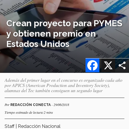
Crean proyecto para PYMES
y obtienen premio en
Estados Unidos
Facebook
X
Además del primer lugar en el concurso es organizado cada año
por APICS (American Production and Inventory Society),
alumnas del Tec también consiguen un segundo lugar
Por
- 29/06/2018
REDACCIÓN CONECTA
Tiempo estimado de lectura:2 mins
Staff | Redacción Nacional