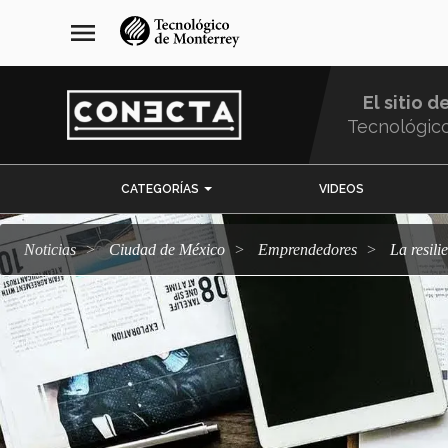
Pasar
navegación
menu
al
principal
contenido
principal
El sitio d
Tecnológic
Menu
CATEGORÍAS
VIDEOS
Comunidad
Noticias
Ciudad de México
emprendedores
La resi