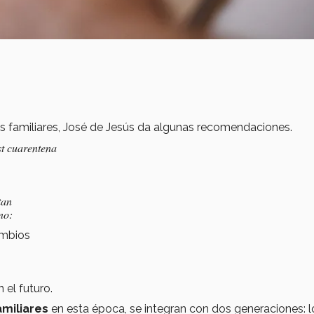
as familiares, José de Jesús da algunas recomendaciones.
st cuarentena
tan
no:
ambios
el futuro.
miliares
en esta época, se integran con dos generaciones: 