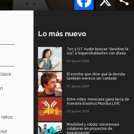
Lo más nuevo
Tec y UT Austin buscan "devolver la
voz" a hispanohablantes con afasia
05 Agosto 2026
 clave
El escritor que dice que la derrota
también merece ser contada
05 Agosto 2026
un
Entre miles: mexicana gana beca de
maestría Erasmus Mundus LIVE
05 Agosto 2026
 retos
Movilidad y robots: sonorenses
colaboran en proyectos de
vir,
investigación