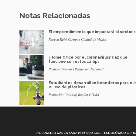
Notas Relacionadas
El emprendimiento que impactará al sector 
Rebeca Ruiz| Campus Ciudad de México
¿Home Office por el coronavirus? Haz que
funcione con estos 12 tips
Ricardo Treviño | Redacción Nacional
Estudiantes desarrollan bebederos para eli
el uso de plásticos
Redacción Conecta| Región CDMX
AV. EUGENIO GARZA SADA 2501 SUR COL. TECNOLÓGICO C.P. 648