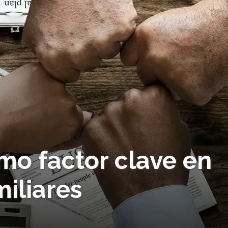
omo factor clave en
iliares