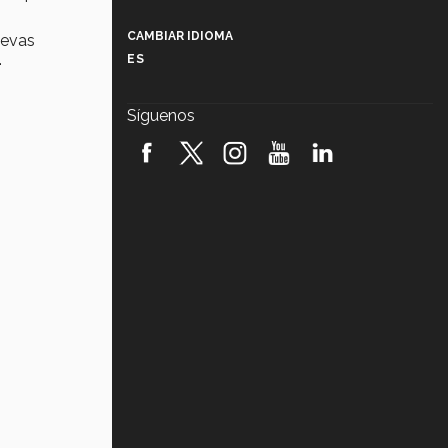
Más que un festival cultural: así es
la magia de VIBRART 2026 (video)
CAMBIAR IDIOMA
uevas
.
ES
Javier Guzmán: investigación con
impacto social (video)
Síguenos
¡México, en el top del mundial de
robótica FIRST 2026! (video)
Vida Tec: Pasión, disciplina y
básquetbol, con Gael Adame
(video)
¿Cómo es el Modelo Educativo
Tec? (video)
Vida Tec: Feminismo e Inteligencia
Artificial, Paola Ricaurte (video)