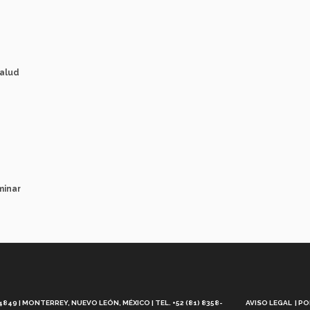
salud
minar
Aviso
Legal
49 | MONTERREY, NUEVO LEÓN, MÉXICO | TEL. +52 (81) 8358-
AVISO LEGAL
PO