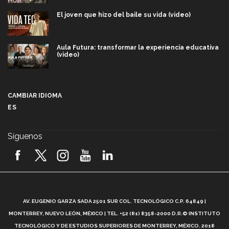
El joven que hizo del baile su vida (video)
Aula Futura: transformar la experiencia educativa
(video)
Más que un festival cultural: así es la magia de
VIBRART 2026 (video)
CAMBIAR IDIOMA
ES
Javier Guzmán: investigación con impacto social
(video)
Síguenos
¡México, en el top del mundial de robótica FIRST
2026! (video)
Vida Tec: Pasión, disciplina y básquetbol, con Gael
Adame (video)
A
AV. EUGENIO GARZA SADA 2501 SUR COL. TECNOLÓGICO C.P. 64849 |
L
¿Cómo es el Modelo Educativo Tec? (video)
MONTERREY, NUEVO LEÓN, MÉXICO | TEL. +52 (81) 8358-2000 D.R.© INSTITUTO
TECNOLÓGICO Y DE ESTUDIOS SUPERIORES DE MONTERREY, MÉXICO. 2018