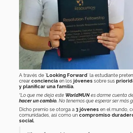
A través de `
Looking Forward
´ la estudiante pret
crear
conciencia
en los
jóvenes
sobre sus
priorid
y planificar una familia
.
“Lo que me deja este
WorldMUN
es darme cuenta d
hacer un cambio.
No tenemos que esperar ser más
Dicho premio se otorga a
3 jóvenes
en el mundo, c
comunidades, así como un
compromiso durader
social
.