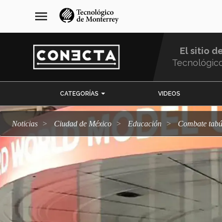
Pasar
navegación
menu
al
principal
contenido
principal
El sitio d
Tecnológic
Menu
CATEGORÍAS
VIDEOS
Comunidad
Noticias
Ciudad de México
Educación
Combate tab