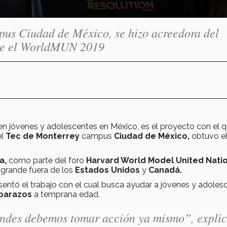
pus Ciudad de México, se hizo acreedora del
nte el WorldMUN 2019
en jóvenes y adolescentes en México, es el proyecto con el 
l
Tec de Monterrey
campus
Ciudad de México,
obtuvo e
a,
como parte del foro
Harvard World Model United Nati
grande fuera de los
Estados Unidos
y
Canadá.
entó el trabajo con el cual busca ayudar a jóvenes y adoles
barazos
a temprana edad.
andes debemos tomar acción ya mismo”,
expli