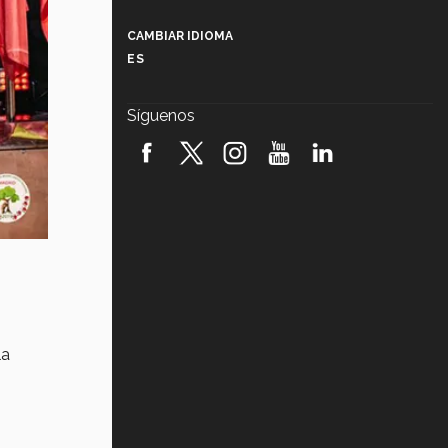
Más que un festival cultural: así es
la magia de VIBRART 2026 (video)
CAMBIAR IDIOMA
ES
Javier Guzmán: investigación con
impacto social (video)
Síguenos
¡México, en el top del mundial de
robótica FIRST 2026! (video)
Vida Tec: Pasión, disciplina y
básquetbol, con Gael Adame
(video)
¿Cómo es el Modelo Educativo
Tec? (video)
Vida Tec: Feminismo e Inteligencia
Artificial, Paola Ricaurte (video)
la