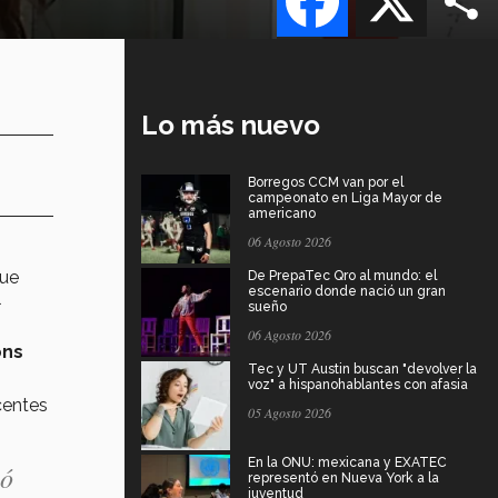
Lo más nuevo
Borregos CCM van por el
campeonato en Liga Mayor de
americano
06 Agosto 2026
que
De PrepaTec Qro al mundo: el
escenario donde nació un gran
l
sueño
06 Agosto 2026
ons
Tec y UT Austin buscan "devolver la
voz" a hispanohablantes con afasia
centes
05 Agosto 2026
En la ONU: mexicana y EXATEC
có
representó en Nueva York a la
juventud