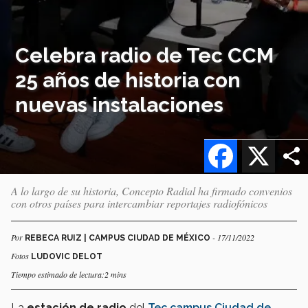
Celebra radio de Tec CCM
25 años de historia con
nuevas instalaciones
Facebook
X
A lo largo de su historia, Concepto Radial ha firmado convenios
con otros países para intercambiar reportajes radiofónicos
Por
- 17/11/2022
REBECA RUIZ | CAMPUS CIUDAD DE MÉXICO
Fotos
LUDOVIC DELOT
Tiempo estimado de lectura:2 mins
La
estación de radio
del
Tec campus Ciudad de