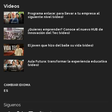
Videos
Programa enlace: para llevar a tu empresa al
siguiente nivel (video)
¿Quieres emprender? Conoce el nuevo HUB de
Innovación del Tec (video)
El joven que hizo del baile su vida (video)
Aula Futura: transformar la experiencia educativa
(video)
Más que un festival cultural: así es la magia de
VIBRART 2026 (video)
CAMBIAR IDIOMA
ES
Javier Guzmán: investigación con impacto social
(video)
Síguenos
¡México, en el top del mundial de robótica FIRST