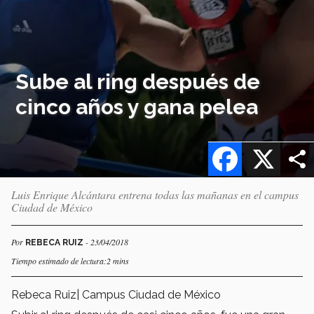
Sube al ring después de
cinco años y gana pelea
Facebook
X
Luis Enrique Alcántara entrena todas las mañanas en el campus
Ciudad de México
Por
- 23/04/2018
REBECA RUIZ
Tiempo estimado de lectura:2 mins
Rebeca Ruiz| Campus Ciudad de México