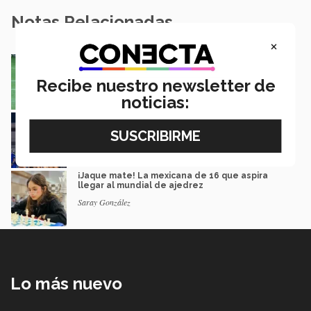
Notas Relacionadas
×
México va por pase olímpico en mundial de
flag football en Alemania
Recibe nuestro newsletter de
José Longino Torres
noticias:
Borregos CCM van por el campeonato en liga
mayor de americano
Mauricio Berdón García
¡Jaque mate! La mexicana de 16 que aspira
llegar al mundial de ajedrez
Saray González
Lo más nuevo