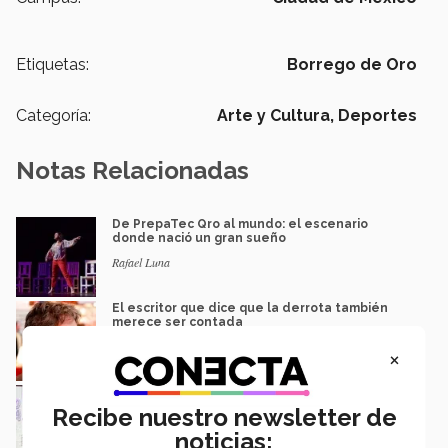
Etiquetas:
Borrego de Oro
Categoría:
Arte y Cultura,
Deportes
Notas Relacionadas
De PrepaTec Qro al mundo: el escenario
donde nació un gran sueño
Rafael Luna
El escritor que dice que la derrota también
merece ser contada
Gerardo Villarreal
×
Proyecto de alumna del Tec recibe
reconocimiento "Mujeres Imparables"
Recibe nuestro newsletter de
Isabel Martínez
noticias: