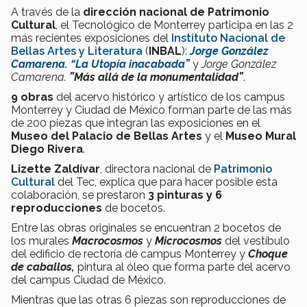
A través de la
d
irección nacional de
Patrimonio
Cultural
, el Tecnológico de Monterrey participa en las 2
más recientes exposiciones del
Instituto Nacional de
Bellas Artes y Literatura
(
INBAL
):
Jorge González
Camarena. “La Utopía inacabada”
y
Jorge González
Camarena.
”Más allá de la monumentalidad”
.
9 obras
del acervo histórico y artístico de los campus
Monterrey y Ciudad de México forman parte de las más
de 200 piezas que integran las exposiciones en el
Museo del Palacio de Bellas Artes
y el
Museo Mural
Diego Rivera
.
Lizette Zaldívar
, directora nacional de
Patrimonio
Cultural
del Tec, explica que para hacer posible esta
colaboración, se prestaron
3 pinturas y 6
reproducciones
de bocetos.
Entre las obras originales se encuentran 2 bocetos de
los murales
Macrocosmos
y
Microcosmos
del vestíbulo
del edificio de rectoría de campus Monterrey y
Choque
de caballos,
pintura al óleo que forma parte del acervo
del campus Ciudad de México.
Mientras que las otras 6 piezas son reproducciones de