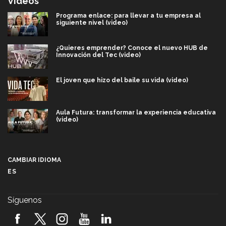
Videos
Programa enlace: para llevar a tu empresa al
siguiente nivel (video)
¿Quieres emprender? Conoce el nuevo HUB de
Innovación del Tec (video)
El joven que hizo del baile su vida (video)
Aula Futura: transformar la experiencia educativa
(video)
Más que un festival cultural: así es la magia de
VIBRART 2026 (video)
CAMBIAR IDIOMA
ES
Javier Guzmán: investigación con impacto social
(video)
Síguenos
¡México, en el top del mundial de robótica FIRST
2026! (video)