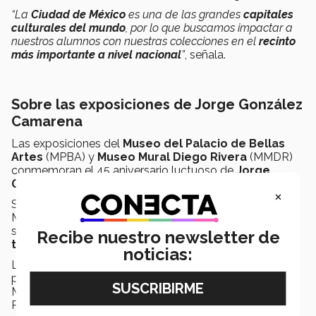
“La
Ciudad de México
es una de las grandes
capitales
culturales del mundo
, por lo que buscamos impactar a
nuestros alumnos con nuestras colecciones en el
recinto
más importante a nivel nacional
”
, señala.
Sobre las exposiciones de
Jorge González
Camarena
Las exposiciones del
Museo del Palacio de Bellas
Artes
(MPBA) y
Museo Mural Diego Rivera
(MMDR)
conmemoran el 45 aniversario luctuoso de
Jorge
González Camarena
.
×
Según Miguel Álvarez, curador de la exposición del
MPBA, esta muestra no solo evoca su prolífica carrera,
sino que también permite reflexionar sobre la
Recibe nuestro newsletter de
transformación del muralismo mexicano.
noticias:
La obra de Camarena reinterpreta el movimiento
como
parte de la
segunda generación de muralistas
en
México, donde renueva la iconografía e ideales de la
Revolución Mexicana.