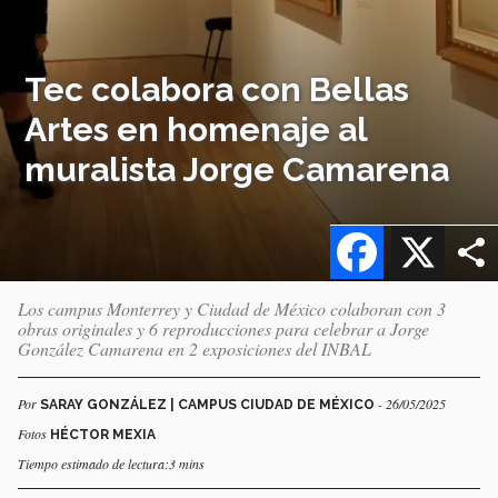
Tec colabora con Bellas
Artes en homenaje al
muralista Jorge Camarena
Facebook
X
Los campus Monterrey y Ciudad de México colaboran con 3
obras originales y 6 reproducciones para celebrar a Jorge
González Camarena en 2 exposiciones del INBAL
Por
- 26/05/2025
SARAY GONZÁLEZ | CAMPUS CIUDAD DE MÉXICO
Fotos
HÉCTOR MEXIA
Tiempo estimado de lectura:3 mins