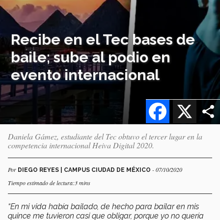
Recibe en el Tec bases de
baile; sube al podio en
evento internacional
Facebook
X
Daniela Gámez, estudiante del Tec obtuvo el tercer lugar en la
competencia internacional Heiva Digital 2020.
Por
- 07/10/2020
DIEGO REYES | CAMPUS CIUDAD DE MÉXICO
Tiempo estimado de lectura:3 mins
“En mi vida había bailado, de hecho para bailar en mis
quince me tuvieron casi que obligar, porque yo no quería