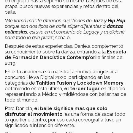
en el grupo hasta séptimo semestre. Después de esta
etapa, buscó nuevas experiencias y retos dentro del
baile.
“Me llamó más la atención cuestiones de
Jazz y Hip Hop
porque son dos tipos de baile súper diferentes a
danzas
polinesias
, estuve en el concierto de Legacy y audicioné
para todo lo que pude
”, señaló.
Después de estas experiencias, Daniela complementó
su conocimiento sobre la danza, entrando a la
Escuela
de Formación Dancística Contemp’ori
a finales de
2019.
En esta academia su maestra la motivó a ingresar al
concurso Heiva Digital 2020, participando en las
categorías de
Tahitian Fusion y Lockdown Memory
,
obteniendo en esta última,
el tercer lugar
en el podio
representando a México y midiéndose con bailarinas de
todo el mundo.
Para Daniela,
el baile significa más que solo
disfrutar el movimiento
, es una forma de sacar todo
lo que tiene dentro, por eso cada coreografía tuvo un
significado e intención diferente.