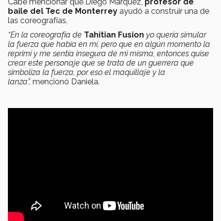
Cabe mencionar que Diego Márquez,
profesor de
baile del Tec de Monterrey
ayudó a construir una de
las coreografías.
“En la coreografía de
Tahitian Fusion
yo quería simular
la fuerza que había en mí, pero que en algún momento la
reprimí y me sentía insegura de mi misma, entonces quise
crear este personaje que se trata de un guerrera que
simboliza la fuerza, por eso el maquillaje y la
lanza”,
mencionó Daniela.