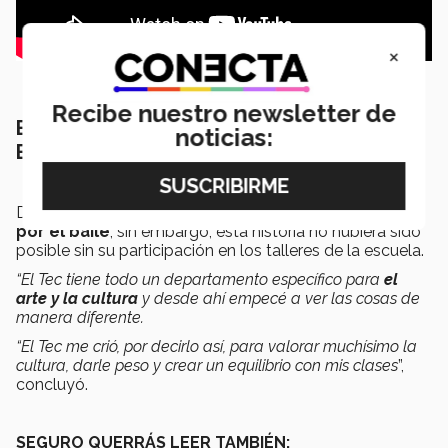
×
Recibe nuestro newsletter de
EL TEC, LA BASE EN SU CAMINO COMO
noticias:
BAILARINA
Daniela ha llegado lejos gracias a su
disciplina y amor
por el baile
, sin embargo, esta historia no hubiera sido
posible sin su participación en los talleres de la escuela.
“El Tec tiene todo un departamento específico para
el
arte y la cultura
y desde ahí empecé a ver las cosas de
manera diferente.
“El Tec me crió, por decirlo así, para valorar muchísimo la
cultura, darle peso y crear un equilibrio con mis clases
”,
concluyó.
SEGURO QUERRÁS LEER TAMBIÉN: