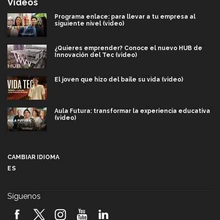
Videos
Programa enlace: para llevar a tu empresa al
siguiente nivel (video)
¿Quieres emprender? Conoce el nuevo HUB de
Innovación del Tec (video)
El joven que hizo del baile su vida (video)
Aula Futura: transformar la experiencia educativa
(video)
Más que un festival cultural: así es la magia de
VIBRART 2026 (video)
CAMBIAR IDIOMA
ES
Javier Guzmán: investigación con impacto social
(video)
Síguenos
¡México, en el top del mundial de robótica FIRST
2026! (video)