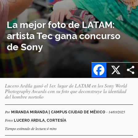
La mejor foto de LATAM:
artista Tec gana concurso
de Sony
Facebook
X
Lucero Ardila ganó el 1er. lugar de LATAM en los Sony World
Photography Awards con su foto que deconstruye la identidad
del hombre norteño
Por
- 14/03/2025
MIRANDA MIRANDA | CAMPUS CIUDAD DE MÉXICO
Fotos
LUCERO ARDILA, CORTESÍA
Tiempo estimado de lectura:4 mins