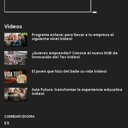
Videos
Programa enlace: para llevar a tu empresa al
siguiente nivel (video)
¿Quieres emprender? Conoce el nuevo HUB de
Innovación del Tec (video)
El joven que hizo del baile su vida (video)
Aula Futura: transformar la experiencia educativa
(video)
Más que un festival cultural: así es la magia de
VIBRART 2026 (video)
CAMBIAR IDIOMA
ES
Javier Guzmán: investigación con impacto social