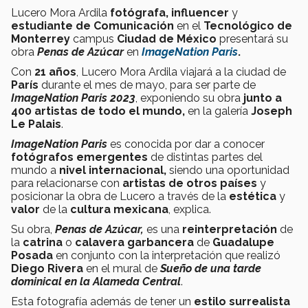
Lucero Mora Ardila
fotógrafa, influencer
y
estudiante de Comunicación
en el
Tecnológico de
Monterrey
campus
Ciudad de México
presentará su
obra
Penas de Azúcar
en
ImageNation Paris
.
Con
21 años
, Lucero Mora Ardila viajará a la ciudad de
París
durante el mes de mayo, para ser parte de
ImageNation Paris 2023
, exponiendo su obra
junto a
400 artistas de todo el mundo,
en la galería
Joseph
Le Palais
.
ImageNation Paris
es conocida por dar a conocer
fotógrafos emergentes
de distintas partes del
mundo a
nivel internacional,
siendo una oportunidad
para relacionarse con
artistas de otros países
y
posicionar la obra de Lucero a través de la
estética
y
valor
de la
cultura mexicana
, explica.
Su obra,
Penas de Azúcar,
es una
reinterpretación
de
la
catrina
o
calavera garbancera
de
Guadalupe
Posada
en conjunto con la interpretación que realizó
Diego Rivera
en el mural de
Sueño de una tarde
dominical en la Alameda Central
.
Esta fotografía además de tener un
estilo surrealista