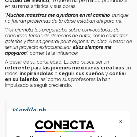
Ciudad de México,
lo que le ha permitido profundizar
en su rama artística y sus obras.
“
Muchos maestros
me ayudaron en mi camino
, aunque
no fueran problemas de la clase estaban ahí para mí.
“Por ejemplo, les preguntaba sobre convocatorias de
concursos, temas de derechos de autor, cómo contactar
galerías y tips en general para exponer tu obra. A pesar de
ser un proyecto extracurricular,
ellos siempre me
apoyaron
”,
comenta la influencer.
A pesar de su corta edad, Lucero busca ser un
referente
para
las jóvenes mexicanas creativas
en
redes,
inspirándolas
a
seguir sus sueños
y
confiar
en su talento
, así como sus profesores la han
impulsado a seguir creciendo.
@ardila.ph
María Izquierdo 🇲🇽ARTISTA
×
MEXICANA🇲🇽
#arte