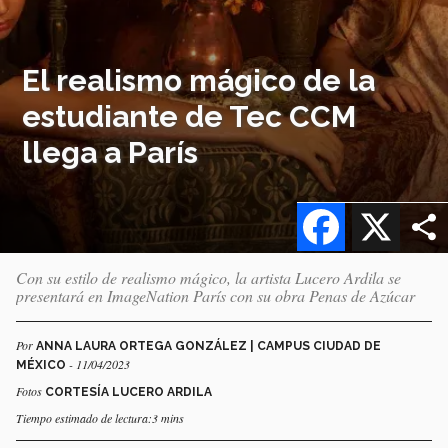
El realismo mágico de la
estudiante de Tec CCM
llega a París
Facebook
X
Con su estilo de realismo mágico, la artista Lucero Ardila se
presentará en ImageNation París con su obra Penas de Azúcar
Por
ANNA LAURA ORTEGA GONZÁLEZ | CAMPUS CIUDAD DE
- 11/04/2023
MÉXICO
Fotos
CORTESÍA LUCERO ARDILA
Tiempo estimado de lectura:3 mins