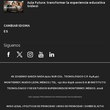
Aula Futura: transformar la experiencia educativa
(video)
Más que un festival cultural: así es la magia de
VIBRART 2026 (video)
CAMBIAR IDIOMA
ES
Javier Guzmán: investigación con impacto social
(video)
Síguenos
¡México, en el top del mundial de robótica FIRST
2026! (video)
Vida Tec: Pasión, disciplina y básquetbol, con Gael
Adame (video)
A
AV. EUGENIO GARZA SADA 2501 SUR COL. TECNOLÓGICO C.P. 64849 |
L
¿Cómo es el Modelo Educativo Tec? (video)
MONTERREY, NUEVO LEÓN, MÉXICO | TEL. +52 (81) 8358-2000 D.R.© INSTITUTO
TECNOLÓGICO Y DE ESTUDIOS SUPERIORES DE MONTERREY, MÉXICO. 2018
Vida Tec: Feminismo e Inteligencia Artificial, Paola
*DEC-520912 PROGRAMAS EN MODALIDAD ESCOLARIZADA.
Ricaurte (video)
AVISO LEGAL
POLÍTICAS DE PRIVACIDAD
AVISO DE PRIVACIDAD
SOBRE EL SITIO