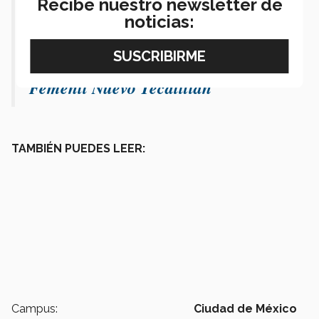
Recibe nuestro newsletter de
#historiadelarte
#artista
noticias:
♬ El Son de la Negra - Mariachi
Nuevo Tecalitlán & Mariachi
Femenil Nuevo Tecalitlan
TAMBIÉN PUEDES LEER:
Campus:
Ciudad de México