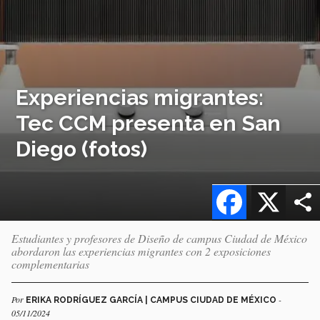
Experiencias migrantes:
Tec CCM presenta en San
Diego (fotos)
Facebook
X
Estudiantes y profesores de Diseño de campus Ciudad de México
abordaron las experiencias migrantes con 2 exposiciones
complementarias
Por
-
ERIKA RODRÍGUEZ GARCÍA | CAMPUS CIUDAD DE MÉXICO
05/11/2024