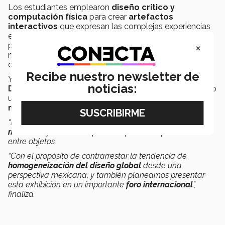
Los estudiantes emplearon
diseño crítico y
computación física
para crear
artefactos
interactivos
que expresan las complejas experiencias
emocionales de diversos
grupos migrantes
, incluidos
×
personas trans, miembros de la comunidad
LGBT+
,
migrantes integrados en la sociedad mexicana y
quienes huyen de la violencia familiar.
Recibe nuestro newsletter de
Yuliana Tónix, directora regional del departamento de
noticias:
Diseño
menciona que actualmente están desarrollando
un proyecto de escala nacional sobre la
cultura
mexicana
.
“Estamos desarrollando un proyecto sobre la
cultura
mexicana
y cómo esta puede ‘informar’ la funcionalidad
entre objetos.
“Con el propósito de contrarrestar la tendencia de
homogeneización del diseño global
desde una
perspectiva mexicana, y también planeamos presentar
esta exhibición en un importante
foro internacional
”,
finaliza.