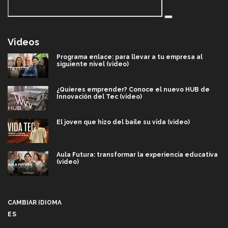
Videos
Programa enlace: para llevar a tu empresa al
siguiente nivel (video)
¿Quieres emprender? Conoce el nuevo HUB de
Innovación del Tec (video)
El joven que hizo del baile su vida (video)
Aula Futura: transformar la experiencia educativa
(video)
Más que un festival cultural: así es la magia de
VIBRART 2026 (video)
CAMBIAR IDIOMA
ES
Javier Guzmán: investigación con impacto social
(video)